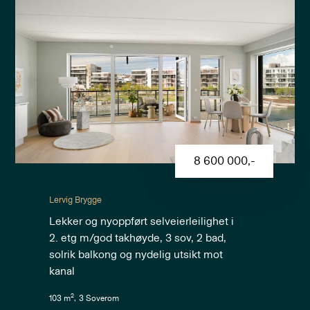
8 600 000
,-
Lervig Brygge
Lekker og nyoppført selveierleilighet i
2. etg m/god takhøyde, 3 sov, 2 bad,
solrik balkong og nydelig utsikt mot
kanal
2
103
m
,
3
Soverom