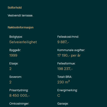
Solforhold
Vestvendt terrasse.
Nøkkelinformasjon
Boligtype:
Felleskost/mnd:
Selveierleilighet
9 887
,-
Byggeår:
Kommunale avgifter:
1999
17 190
,- per år
Etasje:
Fellesformue:
2
198 237
,-
Soverom:
Totalt BRA:
2
2
230
m
Prisantydning:
Energimerking:
8 450 000
,-
C
Omkostninger:
Garasje
: