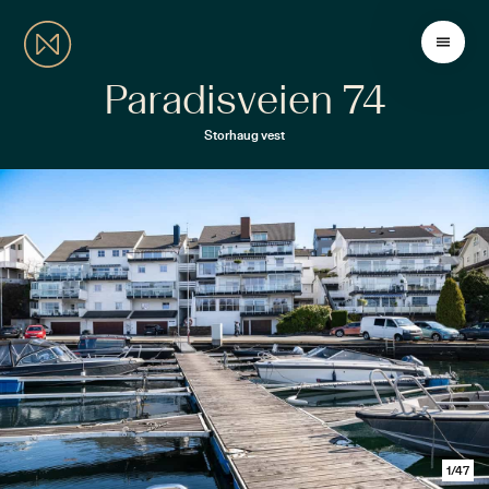
Paradisveien 74
Storhaug vest
1
/
47