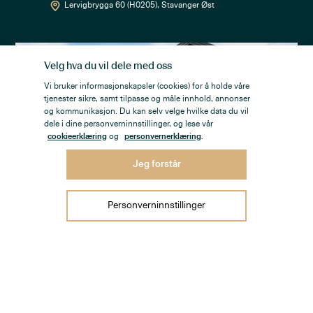
Lervigbrygga 60 (H0205)
, Stavanger Øst
Velg hva du vil dele med oss
Vi bruker informasjonskapsler (cookies) for å holde våre
tjenester sikre, samt tilpasse og måle innhold, annonser
og kommunikasjon. Du kan selv velge hvilke data du vil
dele i dine personverninnstillinger, og lese vår
cookieerklæring
og
personvernerklæring
.
Jeg forstår
7 700 000
,-
Personverninnstillinger
Skadberg
Attraktiv og velholdt enebolig med 4
soverom, flotte utsiktsforhold, solrike
uteplasser og carport