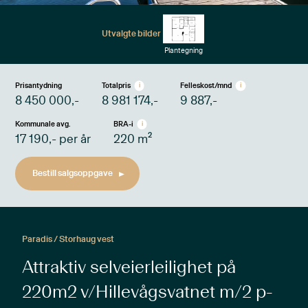
Utvalgte bilder
Plantegning
Prisantydning
Totalpris
Felleskost/mnd
i
i
8 450 000
,-
8 981 174
,-
9 887
,-
Kommunale avg.
BRA-i
i
2
17 190
,- per år
220
m
Bestill salgsoppgave
Paradis / Storhaug vest
Attraktiv selveierleilighet på
220m2 v/Hillevågsvatnet m/2 p-