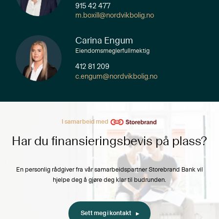
915 42 477
m.boxill@nordvikbolig.no
Carina Engum
Eiendomsmeglerfullmektig
412 81 209
c.engum@nordvikbolig.no
I samarbeid med
Har du finansieringsbevis på plass?
En personlig rådgiver fra vår samarbeidspartner Storebrand Bank vil
hjelpe deg å gjøre deg klar til budrunden.
Sett meg i kontakt