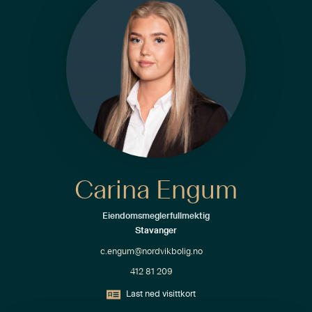
Carina Engum
Eiendomsmeglerfullmektig
Stavanger
c.engum@nordvikbolig.no
412 81 209
Last ned visittkort