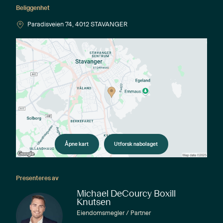
Beliggenhet
Paradisveien 74, 4012 STAVANGER
Åpne kart
Utforsk nabolaget
Presenteres av
Michael DeCourcy Boxill
Knutsen
Eiendomsmegler / Partner