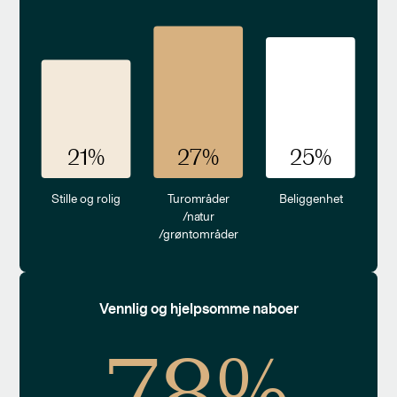
21
%
27
%
25
%
Stille og rolig
Turområder
Beliggenhet
/natur
/grøntområder
Vennlig og hjelpsomme naboer