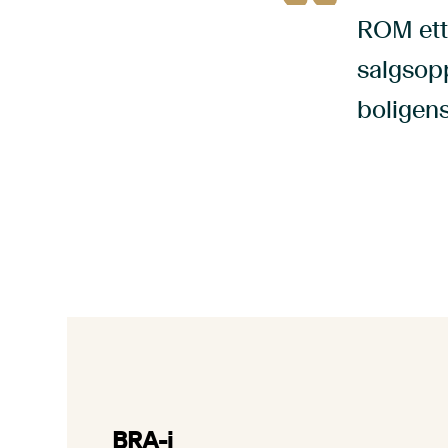
ROM ett
salgsopp
boligens
BRA-i