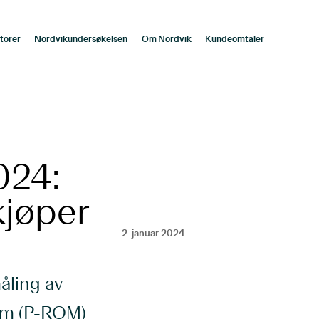
torer
Nordvikundersøkelsen
Om Nordvik
Kundeomtaler
024:
kjøper
—
2. januar 2024
måling av
om (P-ROM)