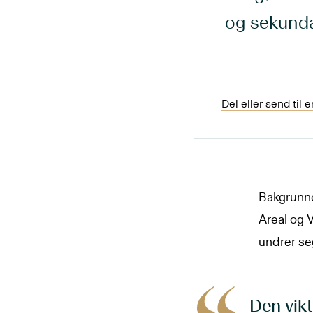
og sekund
Del eller send til 
Bakgrunne
Areal og 
undrer se
Den vik