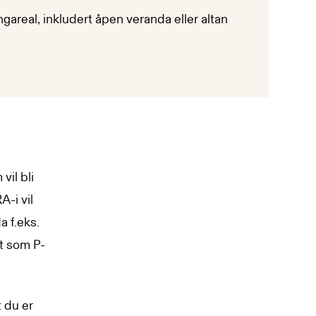
gareal, inkludert åpen veranda eller altan
il bli
A-i vil
 f.eks.
t som P-
t du er