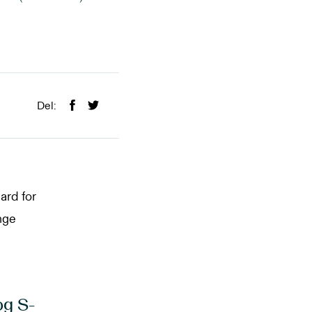
Del:
ard for
nge
og S-