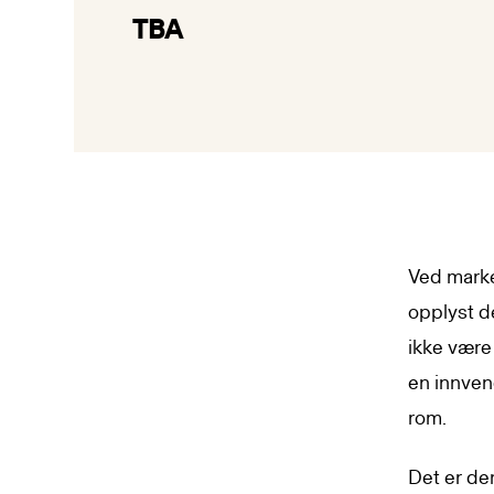
TBA
Ved marke
opplyst de
ikke være
en innven
rom.
Det er der