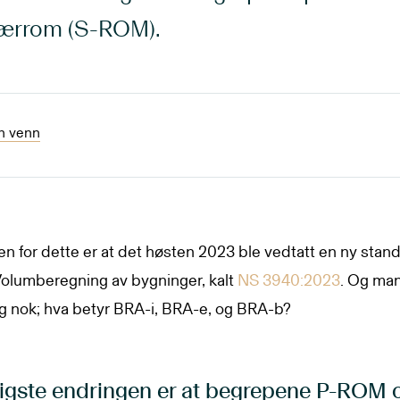
ærrom (S-ROM).
en venn
n for dette er at det høsten 2023 ble vedtatt en ny stand
Volumberegning av bygninger, kalt
NS 3940:2023
. Og ma
g nok; hva betyr BRA-i, BRA-e, og BRA-b?
tigste endringen er at begrepene P-ROM 