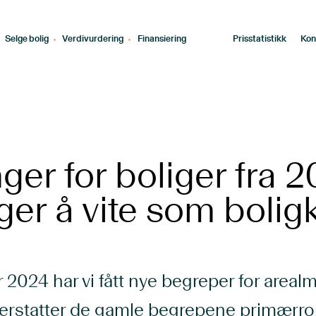
Selge bolig
Verdivurdering
Finansiering
Prisstatistikk
Kon
ger for boliger fra 2
ger å vite som bolig
ar 2024 har vi fått nye begreper for areal
 erstatter de gamle begrepene primærr