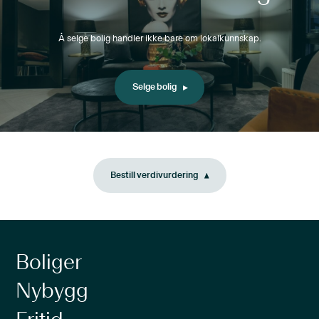
Å selge bolig handler ikke bare om lokalkunnskap.
Selge bolig
Bestill verdivurdering
Boliger
Nybygg