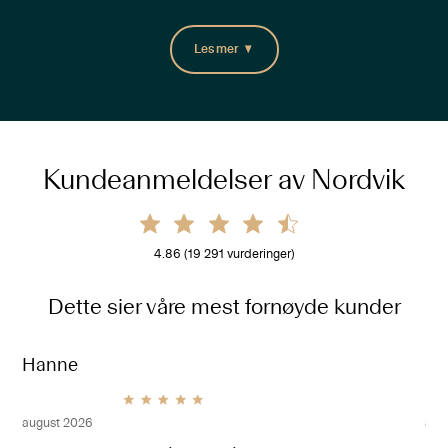
Les mer
Kundeanmeldelser av Nordvik
4.86
(
19 291
vurderinger)
Dette sier våre mest fornøyde kunder
Hanne
Kr
august 2026
aug