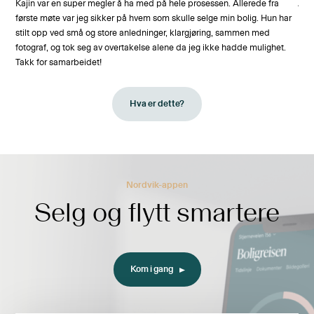
nn.
Kajin var en super megler å ha med på hele prosessen. Allerede fra
Ar 
el
første møte var jeg sikker på hvem som skulle selge min bolig. Hun har
stilt opp ved små og store anledninger, klargjøring, sammen med
 vi
fotograf, og tok seg av overtakelse alene da jeg ikke hadde mulighet.
gi.
Takk for samarbeidet!
se
Hva er dette?
r å
ler
Nordvik-appen
Selg og flytt smartere
Kom i gang