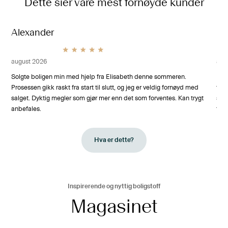
Dette sier våre mest fornøyde kunder
Alexander
Ha
august 2026
aug
het
Solgte boligen min med hjelp fra Elisabeth denne sommeren.
Kaj
l.
Prosessen gikk raskt fra start til slutt, og jeg er veldig fornøyd med
førs
g på
salget. Dyktig megler som gjør mer enn det som forventes. Kan trygt
sti
anbefales.
foto
Tak
Hva er dette?
Inspirerende og nyttig boligstoff
Magasinet