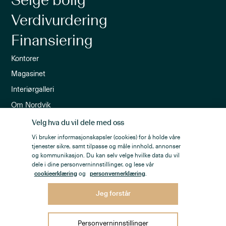
Selge bolig
Verdivurdering
Finansiering
Kontorer
Magasinet
Interiørgalleri
Om Nordvik
Ledige stillinger
Velg hva du vil dele med oss
Nordvik-appen
Vi bruker informasjonskapsler (cookies) for å holde våre
tjenester sikre, samt tilpasse og måle innhold, annonser
Nyhetsbrev
og kommunikasjon. Du kan selv velge hvilke data du vil
dele i dine personverninnstillinger, og lese vår
cookieerklæring
og
personvernerklæring
.
Jeg forstår
Personvern
Åpenhetsloven
Personverninnstillinger