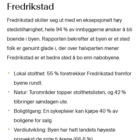
Fredrikstad
Fredrikstad skiller seg ut med en eksepsjonelt høy
stedstilhørighet; hele 94 % av innbyggerne ønsker å bli
boende i byen. Rapporten bekrefter at byen er et sted
folk er genuint glade i, der over halvparten mener
Fredrikstad er et bedre sted å bo enn nabobyene.
Lokal stolthet: 55 % foretrekker Fredrikstad fremfor
byene rundt.
Natur: Turområder topper stolthetslisten, og 42 %
tilbringer søndagen ute.
Boligtilgang: En sykepleier kan kjøpe 40 % av
boligene for salg.
Verdiutvikling: Byen har hatt landets høyeste
prisvekst de siste ti årene (66,6 %).