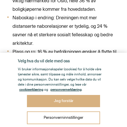
viktig nærmarked for Oslo; hele 36 % av
boligkjøperne kommer fra hovedstaden.
Naboskap i endring: Dreiningen mot mer
distanserte naborelasjoner er tydelig, og 24 %
savner nå et sterkere sosialt fellesskap og bedre
arkitektur.
Plass og ro: 16 % av befolkningen ønsker å flytte til
mindre sentrale strøk – det høyeste tallet i
Velg hva du vil dele med oss
undersøkelsen.
Vi bruker informasjonskapsler (cookies) for å holde våre
tjenester sikre, samt tilpasse og måle innhold, annonser
Markedstakt: Median omsetningstid er på 15 dager,
og kommunikasjon. Du kan selv velge hvilke data du vil
dele i dine personverninnstillinger, og lese vår
og markedet preges av stor aktivitet og vedvarende
cookieerklæring
og
personvernerklæring
.
tilflytting.
Jeg forstår
Last ned full nabolagsrapport for Lørenskog 2026
Personverninnstillinger