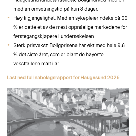
median omsetningstid på kun 8 dager.
Høy tilgjengelighet: Med en sykepleierindeks på 66
% er dette et av de mest oppnåelige markedene for
førstegangskjøpere i undersøkelsen.
Sterk prisvekst: Boligprisene har økt med hele 9,6
% det siste året, som er blant de høyeste
veksttallene målt i år.
Last ned full nabolagsrapport for Haugesund 2026