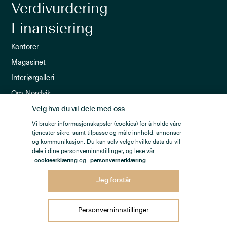
Verdivurdering
Finansiering
Kontorer
Magasinet
Interiørgalleri
Om Nordvik
Ledige stillinger
Velg hva du vil dele med oss
Vi bruker informasjonskapsler (cookies) for å holde våre
Nordvik-appen
tjenester sikre, samt tilpasse og måle innhold, annonser
Nyhetsbrev
og kommunikasjon. Du kan selv velge hvilke data du vil
dele i dine personverninnstillinger, og lese vår
cookieerklæring
og
personvernerklæring
.
Jeg forstår
Personvern
Åpenhetsloven
Personverninnstillinger