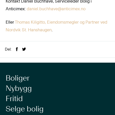
Kontakt Daniel Buchhave, Serviceleder Bolig i
Anticimex:
daniel.buchhave@anticimex.no
Eller
Thomas Kiligitto, Eiendomsmegler og Partner ved
Nordvik St. Hanshaugen
.
Del:
Boliger
Nybygg
Fritid
Selge bolig