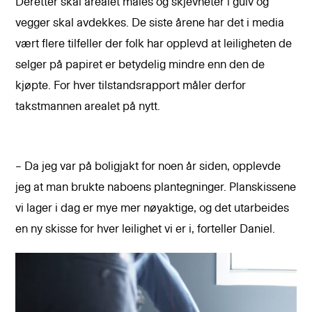
Deretter skal arealet måles og skjevheter i gulv og
vegger skal avdekkes. De siste årene har det i media
vært flere tilfeller der folk har opplevd at leiligheten de
selger på papiret er betydelig mindre enn den de
kjøpte. For hver tilstandsrapport måler derfor
takstmannen arealet på nytt.
– Da jeg var på boligjakt for noen år siden, opplevde
jeg at man brukte naboens plantegninger. Planskissene
vi lager i dag er mye mer nøyaktige, og det utarbeides
en ny skisse for hver leilighet vi er i, forteller Daniel.