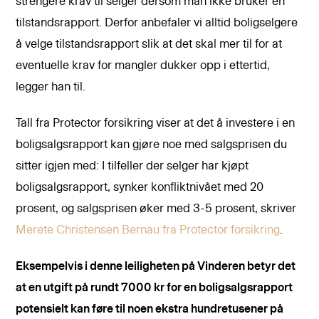
strengere krav til selger dersom man ikke bruker en
tilstandsrapport. Derfor anbefaler vi alltid boligselgere
å velge tilstandsrapport slik at det skal mer til for at
eventuelle krav for mangler dukker opp i ettertid,
legger han til.
Tall fra Protector forsikring viser at det å investere i en
boligsalgsrapport kan gjøre noe med salgsprisen du
sitter igjen med: I tilfeller der selger har kjøpt
boligsalgsrapport, synker konfliktnivået med 20
prosent, og salgsprisen øker med 3-5 prosent, skriver
Merete Christensen Bernau fra Protector forsikring
.
Eksempelvis i denne leiligheten på Vinderen betyr det
at en utgift på rundt 7000 kr for en boligsalgsrapport
potensielt kan føre til noen ekstra hundretusener
på