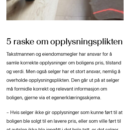
5 raske om opplysningsplikten
Takstmannen og eiendomsmegler har ansvar for å
samle korrekte opplysninger om boligens pris, tilstand
og verdi. Men også selger har et stort ansvar, nemlig å
overholde opplysningsplikten. Den går ut på at selger
må formidle korrekt og relevant informasjon om
boligen, gjerne via et egenerklæringsskjema.
– Hvis selger ikke gir opplysninger som kunne ført til at
boligen ble solgt til en lavere pris, eller som ville ført til
at avtalen ikke ble inngått i det hele tatt, er det selger