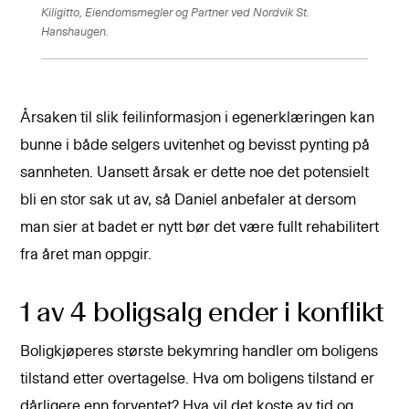
Kiligitto, Eiendomsmegler og Partner ved Nordvik St.
Hanshaugen.
Årsaken til slik feilinformasjon i egenerklæringen kan
bunne i både selgers uvitenhet og bevisst pynting på
sannheten. Uansett årsak er dette noe det potensielt
bli en stor sak ut av, så Daniel anbefaler at dersom
man sier at badet er nytt bør det være fullt rehabilitert
fra året man oppgir.
1 av 4 boligsalg ender i konflikt
Boligkjøperes største bekymring handler om boligens
tilstand etter overtagelse. Hva om boligens tilstand er
dårligere enn forventet? Hva vil det koste av tid og