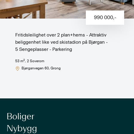
990 000
,-
Fritidsleilighet over 2 plan+hems - Attraktiv
beliggenhet like ved skistadion på Bjørgan -
5 Sengeplasser - Parkering
2
53
m
,
2
Soverom
Bjørganvegen 60
, Grong
Boliger
Nybygg