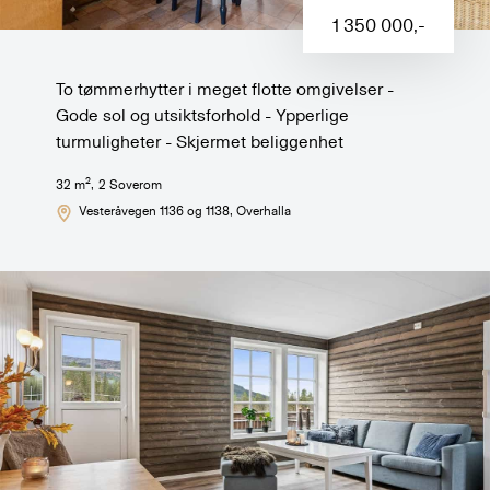
1 350 000
,-
To tømmerhytter i meget flotte omgivelser -
Gode sol og utsiktsforhold - Ypperlige
turmuligheter - Skjermet beliggenhet
2
32
m
,
2
Soverom
Vesteråvegen 1136 og 1138
, Overhalla