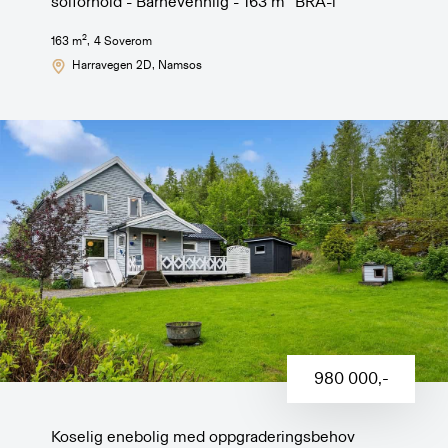
solforhold - Barnevennlig - 163 m² BRA-i
2
163
m
,
4
Soverom
Harravegen 2D
, Namsos
980 000
,-
Koselig enebolig med oppgraderingsbehov