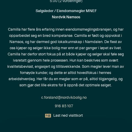
5.00
(
2
vurderinger)
Salgsleder / Eiendomsmegler MNEF
Nordvik Namsos
Camilla har flere års erfaring innen eiendomsmeglingsbransjen, og har 
opparbeidet seg en bred kompetanse. Camilla er født og oppvokst i 
Namsos, og har dermed god lokalkunnskap i Namdalen. De flest av 
oss kjøper og selger ikke bolig mer enn et par ganger i løpet av livet. 
Camilla har derfor stort fokus på at både kjøper og selger skal føle seg 
ivaretatt gjennom hele prosessen. Hun kan beskrives som svært 
kvalitetsbevisst, engasjert og tillitsvekkende. Som megler lever man av 
fornøyde kunder, og dette er alltid hovedfokus i hennes 
arbeidshverdag. Her får du en megler som er på, alltid tilgjengelig, og 
som gjør det lille ekstra for å oppnå det optimale salget. 
c.forsland@nordvikbolig.no
916 85 107
Last ned visittkort