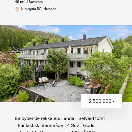
2
49
m
,
1
Soverom
Kirkegata 5C
, Namsos
2 500 000
,-
Innbydende rekkehus i ende - Selveid tomt
- Fantastisk uteområde - 4 Sov - Gode