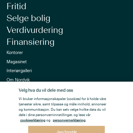
Fritid
Selge bolig
Verdivurdering
Finansiering
Kontorer
Magasinet
Interiørgalleri
Om Nordvik
Ledige stillinger
Velg hva du vil dele med oss
Nordvik-appen
Vi bruker informasjonskapsler (cookies) for å holde våre
tjenester sikre, samt tilpasse og måle innhold, annonser
Nyhetsbrev
og kommunikasjon. Du kan selv velge hvilke data du vil
dele i dine personverninnstillinger, og lese vår
cookieerklæring
og
personvernerklæring
.
Jeg forstår