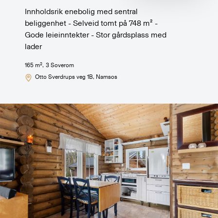
Innholdsrik enebolig med sentral
beliggenhet - Selveid tomt på 748 m² -
Gode leieinntekter - Stor gårdsplass med
lader
2
165
m
,
3
Soverom
Otto Sverdrups veg 1B
, Namsos