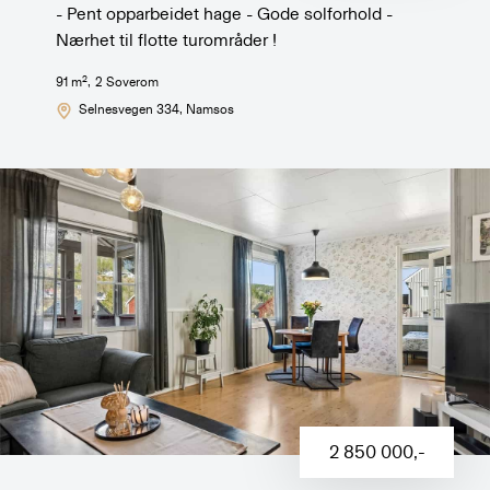
- Pent opparbeidet hage - Gode solforhold -
Nærhet til flotte turområder !
2
91
m
,
2
Soverom
Selnesvegen 334
, Namsos
2 850 000
,-