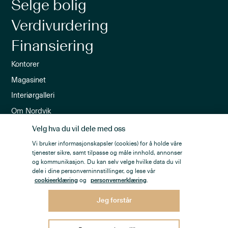
Selge bolig
Verdivurdering
Finansiering
Kontorer
Magasinet
Interiørgalleri
Om Nordvik
Ledige stillinger
Velg hva du vil dele med oss
Nordvik-appen
Vi bruker informasjonskapsler (cookies) for å holde våre
tjenester sikre, samt tilpasse og måle innhold, annonser
Nyhetsbrev
og kommunikasjon. Du kan selv velge hvilke data du vil
dele i dine personverninnstillinger, og lese vår
cookieerklæring
og
personvernerklæring
.
Jeg forstår
Personvern
Åpenhetsloven