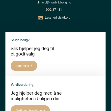
t.linjord@nordvikbolig.no
902 37 431
Last ned visittkort
Selge bolig?
Slik hjelper jeg deg til
et godt salg
Avtal møte
Verdivurdering
Jeg hjelper deg med å se
muligheten i boligen din
Bestill verdivurdering