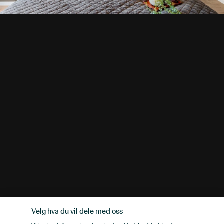
Velg hva du vil dele med oss