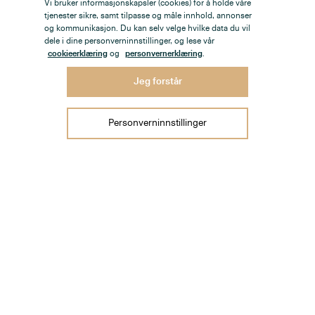
Vi bruker informasjonskapsler (cookies) for å holde våre
tjenester sikre, samt tilpasse og måle innhold, annonser
og kommunikasjon. Du kan selv velge hvilke data du vil
dele i dine personverninnstillinger, og lese vår
cookieerklæring
og
personvernerklæring
.
Jeg forstår
Personverninnstillinger
Sørkedalsveien 21B, Soverom
1
/
1
Boliger
Nybygg
Fritid
Selge bolig
Verdivurdering