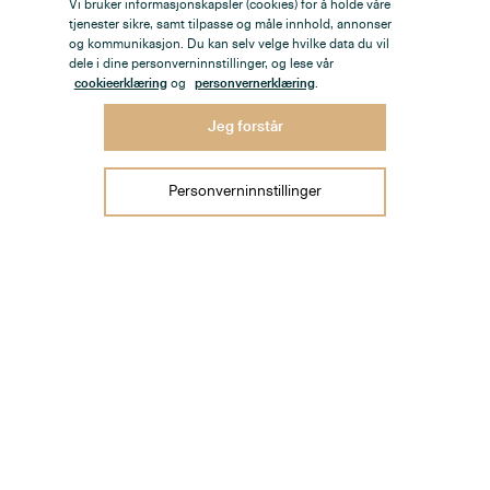
Vi bruker informasjonskapsler (cookies) for å holde våre
tjenester sikre, samt tilpasse og måle innhold, annonser
og kommunikasjon. Du kan selv velge hvilke data du vil
dele i dine personverninnstillinger, og lese vår
cookieerklæring
og
personvernerklæring
.
Jeg forstår
Personverninnstillinger
Christian Krohgs gate 30, stue
1
/
1
Boliger
Nybygg
Fritid
Selge bolig
Verdivurdering