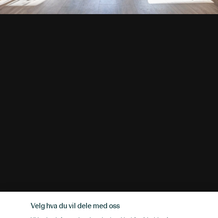
Velg hva du vil dele med oss