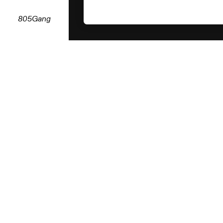
805Gang
Boliger
Kontorer
Magasinet
Nybygg
Interiørgaller
Fritid
Om Nordvik
Selge bolig
Ledige stillin
Nordvik-a
Verdivurdering
Nyhetsbrev
Finansiering
Personvern
Åpenhetsloven