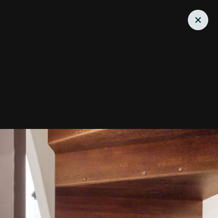
torer
Nordvikundersøkelsen
Om Nordvik
Kundeomtaler