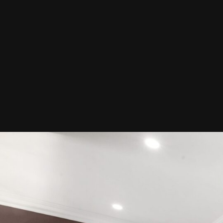
Boliger
Nybygg
Fritid
Næring