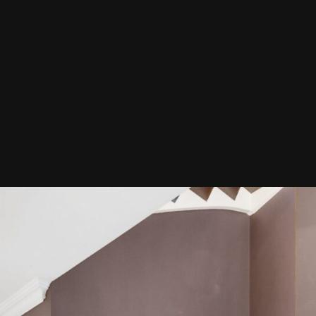
Selge bolig
Verdivurdering
Finansiering
Prisstatistikk
Kon