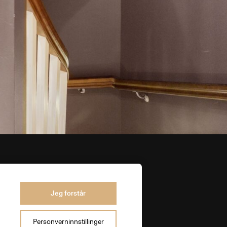
Jeg forstår
Personverninnstillinger