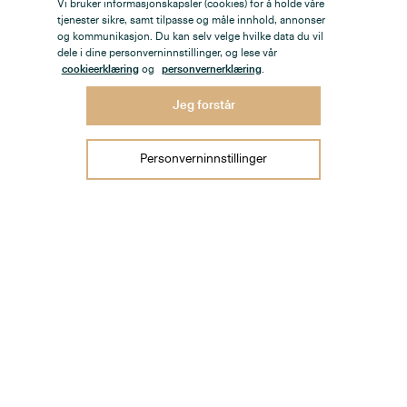
Vi bruker informasjonskapsler (cookies) for å holde våre
tjenester sikre, samt tilpasse og måle innhold, annonser
og kommunikasjon. Du kan selv velge hvilke data du vil
dele i dine personverninnstillinger, og lese vår
cookieerklæring
og
personvernerklæring
.
Jeg forstår
Personverninnstillinger
Lovenskioldsgate 9 Kjoekken 2
1
/
1
Boliger
Nybygg
Fritid
Selge bolig
Verdivurdering