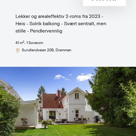
Lekker og arealeffektiv 2-roms fra 2023 -
Heis - Solrik balkong - Svært sentralt, men
stille - Pendlervennlig
2
41
m
,
1
Soverom
Sundlandveien 20B
, Drammen