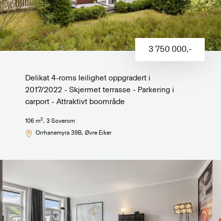
3 750 000
,-
Delikat 4-roms leilighet oppgradert i
2017/2022 - Skjermet terrasse - Parkering i
carport - Attraktivt boområde
2
106
m
,
3
Soverom
Orrhanemyra 39B
, Øvre Eiker