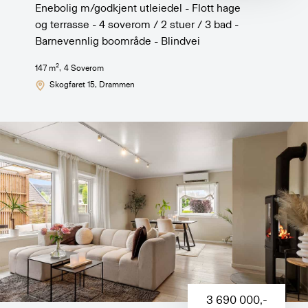
Enebolig m/godkjent utleiedel - Flott hage
og terrasse - 4 soverom / 2 stuer / 3 bad -
Barnevennlig boområde - Blindvei
2
147
m
,
4
Soverom
Skogfaret 15
, Drammen
3 690 000
,-