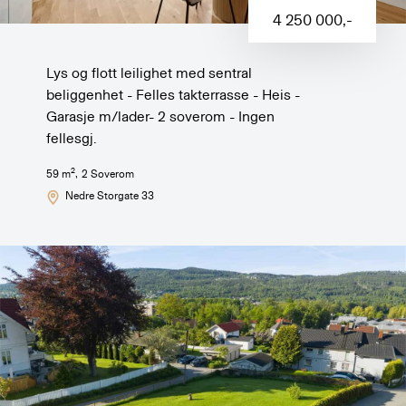
4 250 000
,-
Lys og flott leilighet med sentral
beliggenhet - Felles takterrasse - Heis -
Garasje m/lader- 2 soverom - Ingen
fellesgj.
2
59
m
,
2
Soverom
Nedre Storgate 33