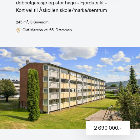
dobbelgarasje og stor hage - Fjordutsikt -
Kort vei til Åskollen skole/marka/sentrum
2
245
m
,
3
Soverom
Olaf Mørchs vei 65
, Drammen
2 690 000
,-