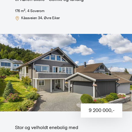
2
176
m
,
4
Soverom
Kåsaveien 34
, Øvre Eiker
9 200 000
,-
Stor og velholdt enebolig med