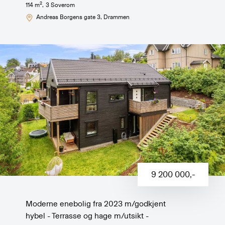
2
114
m
,
3
Soverom
Andreas Borgens gate 3
, Drammen
9 200 000
,-
Moderne enebolig fra 2023 m/godkjent
hybel - Terrasse og hage m/utsikt -