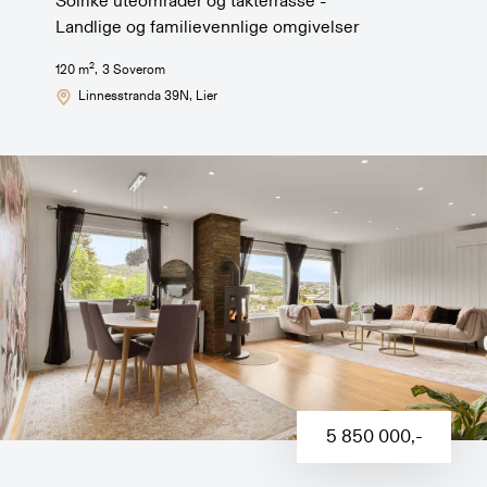
Solrike uteområder og takterrasse -
Landlige og familievennlige omgivelser
2
120
m
,
3
Soverom
Linnesstranda 39N
, Lier
5 850 000
,-