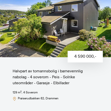
4 590 000
,-
Halvpart av tomannsbolig i barnevennlig
nabolag - 4 soverom - Peis - Solrike
uteområder - Garasje - Elbillader
2
129
m
,
4
Soverom
Prøiserudbakken 62
, Drammen