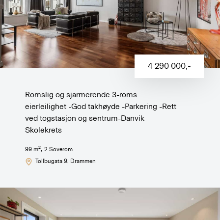
4 290 000
,-
Romslig og sjarmerende 3-roms
eierleilighet -God takhøyde -Parkering -Rett
ved togstasjon og sentrum-Danvik
Skolekrets
2
99
m
,
2
Soverom
Tollbugata 9
, Drammen