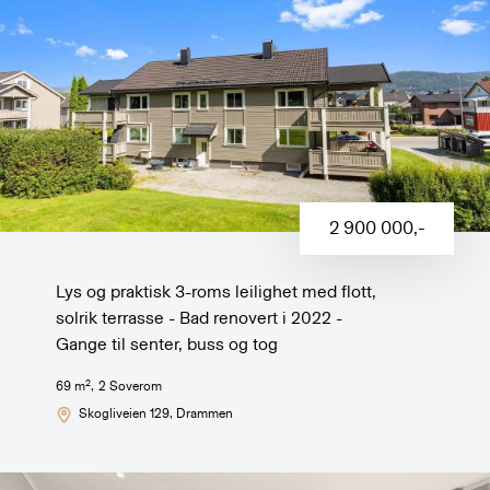
2 900 000
,-
Lys og praktisk 3-roms leilighet med flott,
solrik terrasse - Bad renovert i 2022 -
Gange til senter, buss og tog
2
69
m
,
2
Soverom
Skogliveien 129
, Drammen