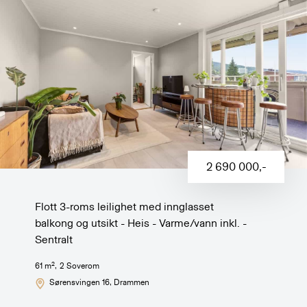
2 690 000
,-
Flott 3-roms leilighet med innglasset
balkong og utsikt - Heis - Varme/vann inkl. -
Sentralt
2
61
m
,
2
Soverom
Sørensvingen 16
, Drammen