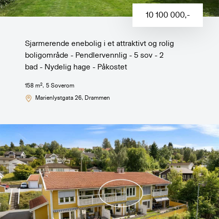
10 100 000
,-
Sjarmerende enebolig i et attraktivt og rolig
boligområde - Pendlervennlig - 5 sov - 2
bad - Nydelig hage - Påkostet
2
158
m
,
5
Soverom
Marienlystgata 26
, Drammen