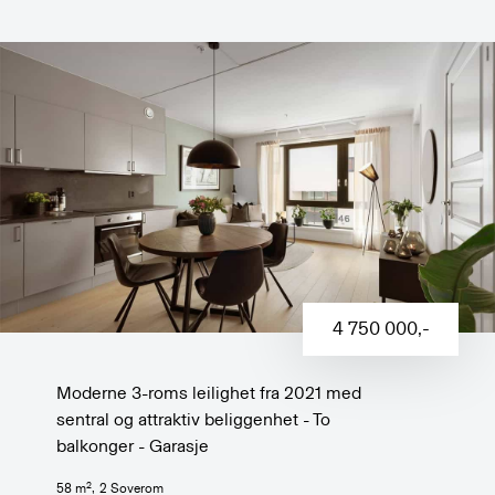
4 750 000
,-
Moderne 3-roms leilighet fra 2021 med
sentral og attraktiv beliggenhet - To
balkonger - Garasje
2
58
m
,
2
Soverom