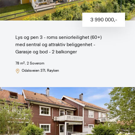
3 990 000
,-
Lys og pen 3 - roms seniorleilighet (60+)
med sentral og attraktiv beliggenhet -
Garasje og bod - 2 balkonger
2
78
m
,
2
Soverom
Odalsveien 37I
, Røyken