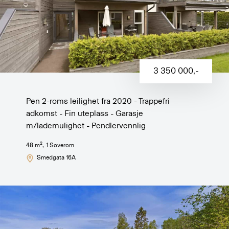
3 350 000
,-
Pen 2-roms leilighet fra 2020 - Trappefri
adkomst - Fin uteplass - Garasje
m/lademulighet - Pendlervennlig
2
48
m
,
1
Soverom
Smedgata 16A