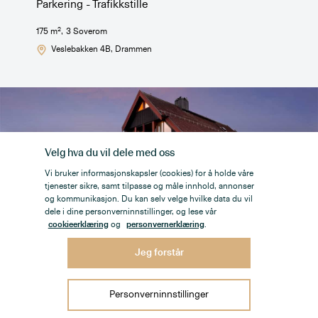
Parkering - Trafikkstille
2
175
m
,
3
Soverom
Veslebakken 4B
, Drammen
Velg hva du vil dele med oss
Vi bruker informasjonskapsler (cookies) for å holde våre
tjenester sikre, samt tilpasse og måle innhold, annonser
og kommunikasjon. Du kan selv velge hvilke data du vil
dele i dine personverninnstillinger, og lese vår
cookieerklæring
og
personvernerklæring
.
Jeg forstår
6 990 000
,-
Personverninnstillinger
Særs delikat og påkostet frontleilighet mot