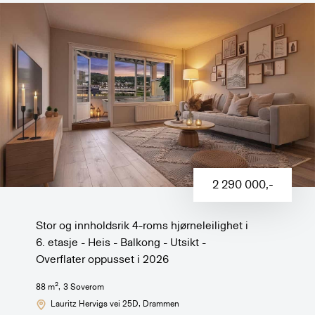
2 290 000
,-
Stor og innholdsrik 4-roms hjørneleilighet i
6. etasje - Heis - Balkong - Utsikt -
Overflater oppusset i 2026
2
88
m
,
3
Soverom
Lauritz Hervigs vei 25D
, Drammen