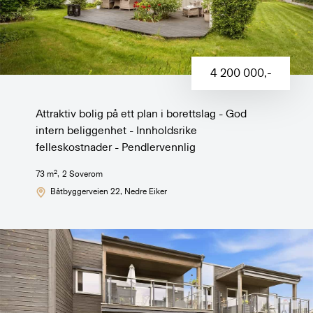
4 200 000
,-
Attraktiv bolig på ett plan i borettslag - God
intern beliggenhet - Innholdsrike
felleskostnader - Pendlervennlig
2
73
m
,
2
Soverom
Båtbyggerveien 22
, Nedre Eiker