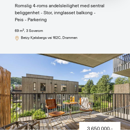
Romslig 4-roms andelsleilighet med sentral
beliggenhet - Stor, innglasset balkong -
Peis - Parkering
2
69
m
,
3
Soverom
Betzy Kjelsbergs vei 162C
, Drammen
3 650 000
,-