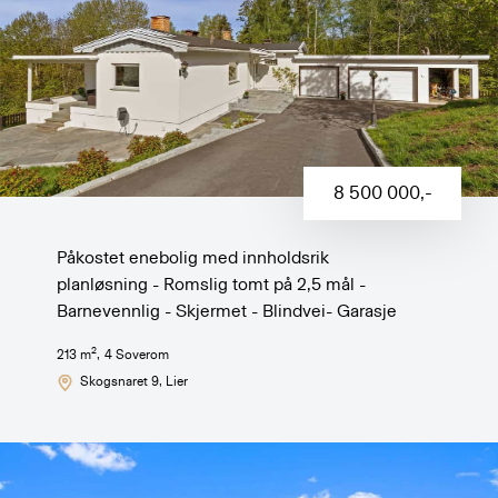
8 500 000
,-
Påkostet enebolig med innholdsrik
planløsning - Romslig tomt på 2,5 mål -
Barnevennlig - Skjermet - Blindvei- Garasje
2
213
m
,
4
Soverom
Skogsnaret 9
, Lier