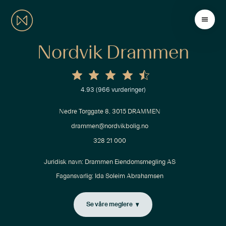
Nordvik Drammen
4.93
(
966
vurderinger)
Nedre Torggate 8, 3015 DRAMMEN
drammen@nordvikbolig.no
328 21 000
Juridisk navn: 
Drammen Eiendomsmegling AS
Fagansvarlig:
Ida Soleim Abrahamsen
Se våre meglere