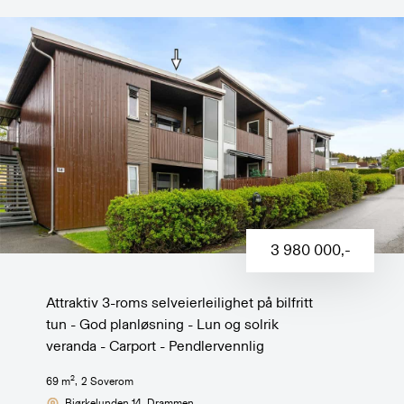
3 980 000
,-
Attraktiv 3-roms selveierleilighet på bilfritt
tun - God planløsning - Lun og solrik
veranda - Carport - Pendlervennlig
2
69
m
,
2
Soverom
Bjørkelunden 14
, Drammen