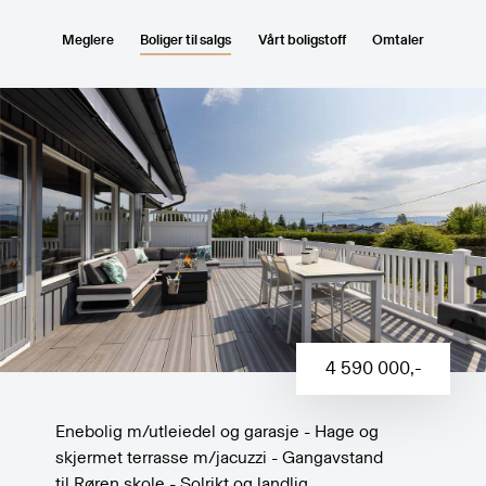
Meglere
Boliger til salgs
Vårt boligstoff
Omtaler
4 590 000
,-
Enebolig m/utleiedel og garasje - Hage og
skjermet terrasse m/jacuzzi - Gangavstand
til Røren skole - Solrikt og landlig