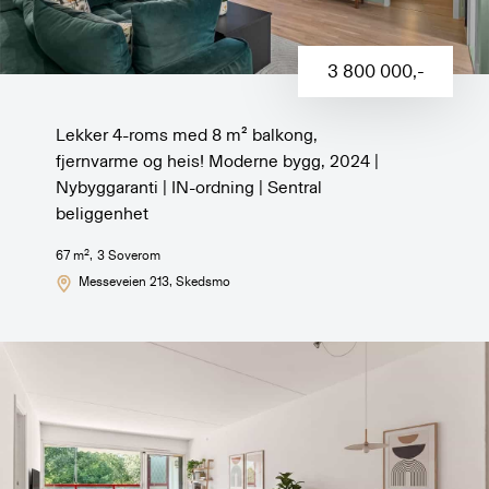
3 800 000
,-
Lekker 4-roms med 8 m² balkong,
fjernvarme og heis! Moderne bygg, 2024 |
Nybyggaranti | IN-ordning | Sentral
beliggenhet
2
67
m
,
3
Soverom
Messeveien 213
, Skedsmo