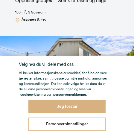
Oppussingsobjekt - Solrik terrasse og hage
2
186
m
,
3
Soverom
Åsaveien 8
, Fet
Velg hva du vil dele med oss
Vi bruker informasjonskapsler (cookies) for å holde våre
tjenester sikre, samt tilpasse og måle innhold, annonser
og kommunikasjon. Du kan selv velge hvilke data du vil
dele i dine personverninnstillinger, og lese vår
cookieerklæring
og
personvernerklæring
.
Jeg forstår
8 500 000
,-
Personverninnstillinger
Innholdsrik og påkostet enebolig med