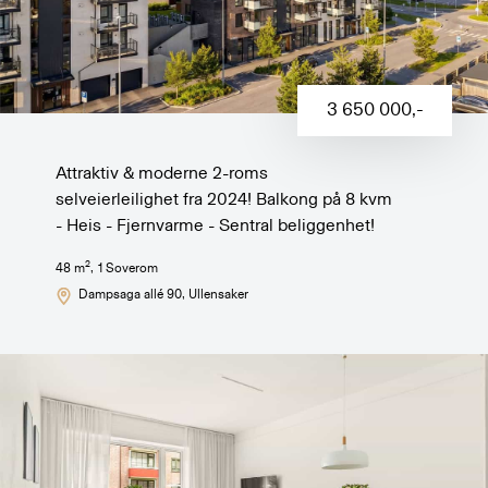
3 650 000
,-
Attraktiv & moderne 2-roms
selveierleilighet fra 2024! Balkong på 8 kvm
- Heis - Fjernvarme - Sentral beliggenhet!
2
48
m
,
1
Soverom
Dampsaga allé 90
, Ullensaker