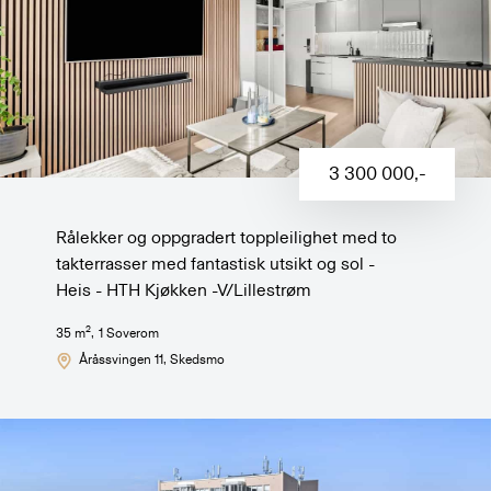
3 300 000
,-
Rålekker og oppgradert toppleilighet med to
takterrasser med fantastisk utsikt og sol -
Heis - HTH Kjøkken -V/Lillestrøm
2
35
m
,
1
Soverom
Åråssvingen 11
, Skedsmo