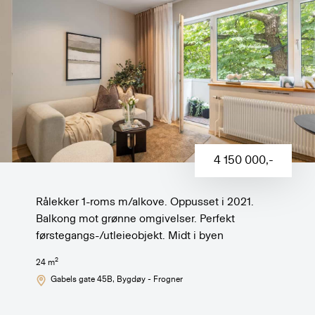
4 150 000
,-
Rålekker 1-roms m/alkove. Oppusset i 2021.
Balkong mot grønne omgivelser. Perfekt
førstegangs-/utleieobjekt. Midt i byen
2
24
m
Gabels gate 45B
, Bygdøy - Frogner