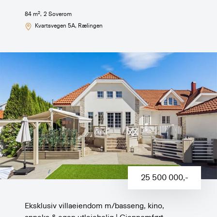
2
84
m
,
2
Soverom
Kvartsvegen 5A
, Rælingen
25 500 000
,-
Eksklusiv villaeiendom m/basseng, kino,