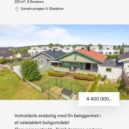
2
231
m
,
4
Soverom
Kamphusvegen 4
, Skedsmo
4 400 000
,-
Innholdsrik enebolig med fin beliggenhet i
et veletablert boligområde!