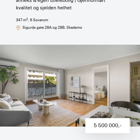
anneks & egen utleiebolig | Gjennomført
kvalitet og sjelden helhet
2
347
m
,
6
Soverom
Sigurds gate 28A og 28B
, Skedsmo
5 500 000
,-