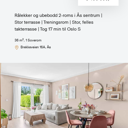
Rålekker og ubebodd 2-roms i Ås sentrum |
Stor terrasse | Treningsrom | Stor, felles
takterrasse | Tog 17 min til Oslo S
2
36
m
,
1
Soverom
Brekkeveien 16A
, Ås