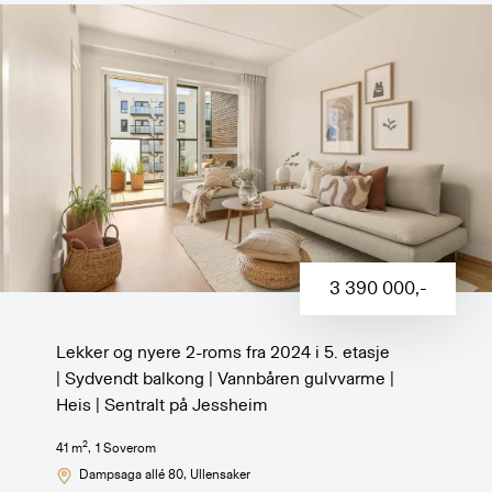
3 390 000
,-
Lekker og nyere 2-roms fra 2024 i 5. etasje
| Sydvendt balkong | Vannbåren gulvvarme |
Heis | Sentralt på Jessheim
2
41
m
,
1
Soverom
Dampsaga allé 80
, Ullensaker