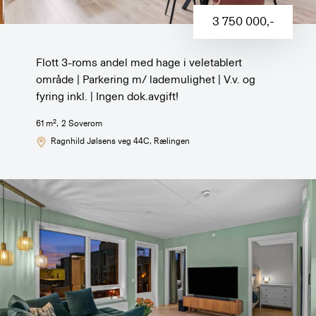
3 750 000
,-
Flott 3-roms andel med hage i veletablert
område | Parkering m/ lademulighet | V.v. og
fyring inkl. | Ingen dok.avgift!
2
61
m
,
2
Soverom
Ragnhild Jølsens veg 44C
, Rælingen