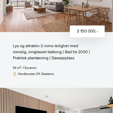
3 150 000
,-
Lys og attraktiv 2-roms leilighet med
romslig, innglasset balkong | Bad fra 2020 |
Praktisk planløsning | Garasjeplass
2
54
m
,
1
Soverom
Nordbyveien 211
, Skedsmo