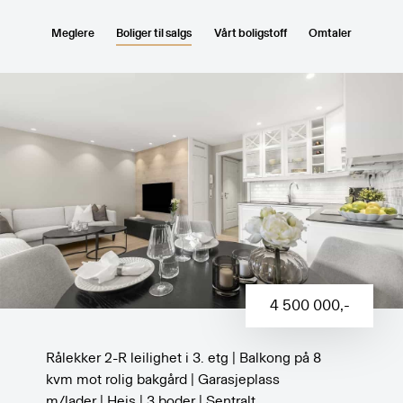
Meglere
Boliger til salgs
Vårt boligstoff
Omtaler
4 500 000
,-
Rålekker 2-R leilighet i 3. etg | Balkong på 8
kvm mot rolig bakgård | Garasjeplass
m/lader | Heis | 3 boder | Sentralt