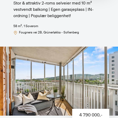
Stor & attraktiv 2-roms selveier med 10 m²
vestvendt balkong | Egen garasjeplass | IN-
ordning | Populær beliggenhet!
2
58
m
,
1
Soverom
Fougners vei 2B
, Grünerløkka - Sofienberg
4 790 000
,-