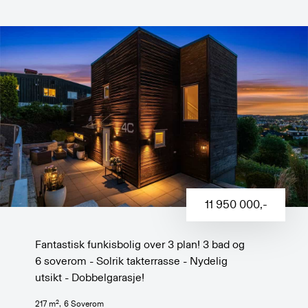
11 950 000
,-
Fantastisk funkisbolig over 3 plan! 3 bad og
6 soverom - Solrik takterrasse - Nydelig
utsikt - Dobbelgarasje!
2
217
m
,
6
Soverom