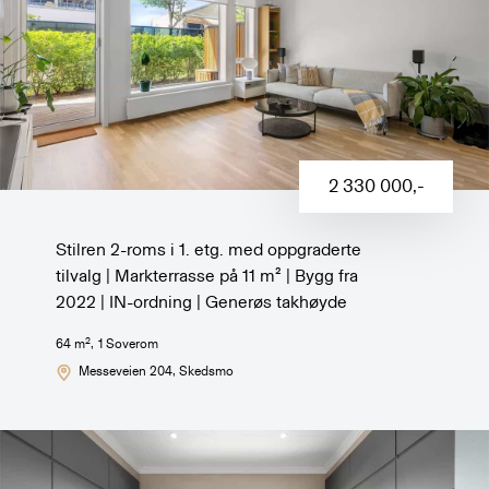
2 330 000
,-
Stilren 2-roms i 1. etg. med oppgraderte
tilvalg | Markterrasse på 11 m² | Bygg fra
2022 | IN-ordning | Generøs takhøyde
2
64
m
,
1
Soverom
Messeveien 204
, Skedsmo