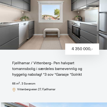
4 350 000
,-
Fjellhamar / Vittenberg- Pen halvpart
tomannsbolig i særdeles barnevennlig og
hyggelig nabolag! *3 sov *Garasje *Solrikt
2
66
m
,
3
Soverom
Vittenbergveien 27
, Fjellhamar