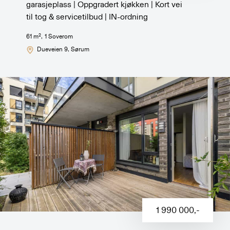
garasjeplass | Oppgradert kjøkken | Kort vei
til tog & servicetilbud | IN-ordning
2
61
m
,
1
Soverom
Dueveien 9
, Sørum
1 990 000
,-