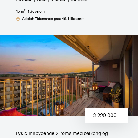
2
45
m
,
1
Soverom
Adolph Tidemands gate 49
, Lillestrøm
3 220 000
,-
Lys & innbydende 2-roms med balkong og