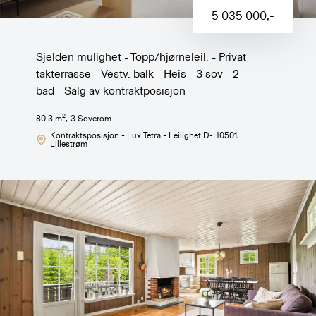
5 035 000
,-
Sjelden mulighet - Topp/hjørneleil. - Privat
takterrasse - Vestv. balk - Heis - 3 sov - 2
bad - Salg av kontraktposisjon
2
80.3
m
,
3
Soverom
Kontraktsposisjon - Lux Tetra - Leilighet D-H0501
,
Lillestrøm