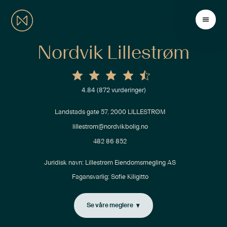
Nordvik Lillestrøm
4.84
(
872
vurderinger)
Landstads gate 57, 2000 LILLESTRØM
lillestrom@nordvikbolig.no
482 86 852
Juridisk navn: 
Lillestrøm Eiendomsmegling AS
Fagansvarlig:
Sofie Kiligitto
Se våre meglere