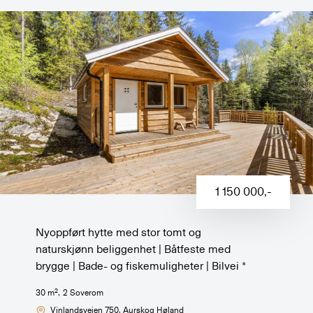
1 150 000
,-
Nyoppført hytte med stor tomt og
naturskjønn beliggenhet | Båtfeste med
brygge | Bade- og fiskemuligheter | Bilvei *
2
30
m
,
2
Soverom
Vinlandsveien 750
, Aurskog Høland