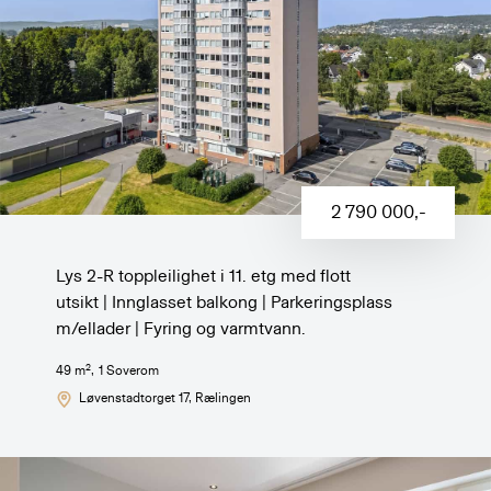
2 790 000
,-
Lys 2-R toppleilighet i 11. etg med flott
utsikt | Innglasset balkong | Parkeringsplass
m/ellader | Fyring og varmtvann.
2
49
m
,
1
Soverom
Løvenstadtorget 17
, Rælingen