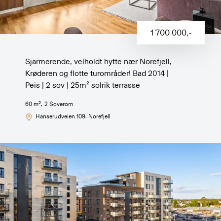
1 700 000
,-
Sjarmerende, velholdt hytte nær Norefjell,
Krøderen og flotte turområder! Bad 2014 |
Peis | 2 sov | 25m² solrik terrasse
2
60
m
,
2
Soverom
Hanserudveien 109
, Norefjell