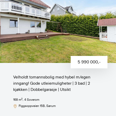
5 990 000
,-
Velholdt tomannsbolig med hybel m/egen
inngang! Gode utleiemuligheter | 3 bad | 2
kjøkken | Dobbelgarasje | Utsikt
2
168
m
,
4
Soverom
Piggsoppveien 15B
, Sørum