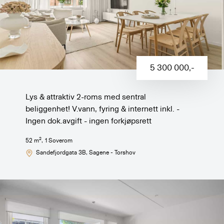
5 300 000
,-
Lys & attraktiv 2-roms med sentral
beliggenhet! V.vann, fyring & internett inkl. -
Ingen dok.avgift - ingen forkjøpsrett
2
52
m
,
1
Soverom
Sandefjordgata 3B
, Sagene - Torshov