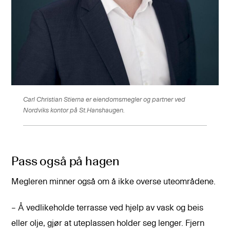
Carl Christian Stierna er eiendomsmegler og partner ved
Nordviks kontor på St.Hanshaugen.
Pass også på hagen
Megleren minner også om å ikke overse uteområdene.
– Å vedlikeholde terrasse ved hjelp av vask og beis
eller olje, gjør at uteplassen holder seg lenger. Fjern