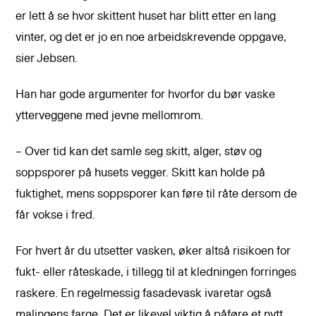
er lett å se hvor skittent huset har blitt etter en lang
vinter, og det er jo en noe arbeidskrevende oppgave,
sier Jebsen.
Han har gode argumenter for hvorfor du bør vaske
ytterveggene med jevne mellomrom.
– Over tid kan det samle seg skitt, alger, støv og
soppsporer på husets vegger. Skitt kan holde på
fuktighet, mens soppsporer kan føre til råte dersom de
får vokse i fred.
For hvert år du utsetter vasken, øker altså risikoen for
fukt- eller råteskade, i tillegg til at kledningen forringes
raskere. En regelmessig fasadevask ivaretar også
malingens farge. Det er likevel viktig å påføre et nytt