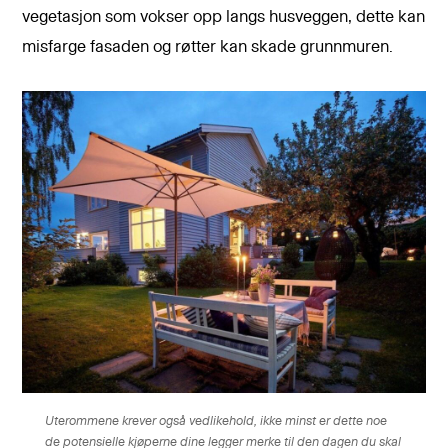
vegetasjon som vokser opp langs husveggen, dette kan
misfarge fasaden og røtter kan skade grunnmuren.
Uterommene krever også vedlikehold, ikke minst er dette noe
de potensielle kjøperne dine legger merke til den dagen du skal