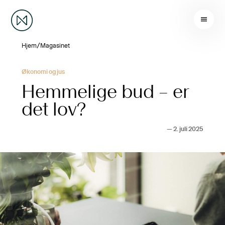
/
Hjem
Magasinet
Økonomi og jus
Hemmelige bud – er
det lov?
—
2. juli 2025