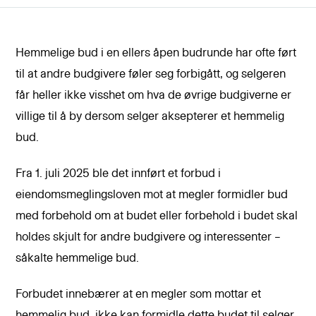
Hemmelige bud i en ellers åpen budrunde har ofte ført
til at andre budgivere føler seg forbigått, og selgeren
får heller ikke visshet om hva de øvrige budgiverne er
villige til å by dersom selger aksepterer et hemmelig
bud.
Fra 1. juli 2025 ble det innført et forbud i
eiendomsmeglingsloven mot at megler formidler bud
med forbehold om at budet eller forbehold i budet skal
holdes skjult for andre budgivere og interessenter –
såkalte hemmelige bud.
Forbudet innebærer at en megler som mottar et
hemmelig bud, ikke kan formidle dette budet til selger