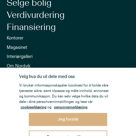
Selge bolig
Verdivurdering
Finansiering
Kontorer
Magasinet
Interiørgalleri
Om Nordvik
Ledige stillinger
Velg hva du vil dele med oss
Nordvik-appen
Vi bruker informasjonskapsler (cookies) for å holde våre
tjenester sikre, samt tilpasse og måle innhold, annonser
Nyhetsbrev
og kommunikasjon. Du kan selv velge hvilke data du vil
dele i dine personverninnstillinger, og lese vår
cookieerklæring
og
personvernerklæring
.
Jeg forstår
Personvern
Åpenhetsloven