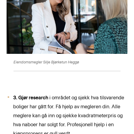
Eiendomsmegler Silje Bjørketun Heggø
3. Gjør research
i området og sjekk hva tilsvarende
boliger har gått for. Få hjelp av megleren din. Alle
meglere kan gå inn og sjekke kvadratmeterpris og
hva naboer har solgt for. Profesjonell hjelp i en
kjøpsprosess er gull verdt.