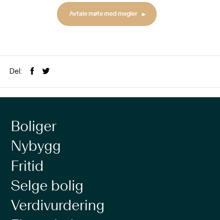
Avtale møte med megler
Del:
Boliger
Nybygg
Fritid
Selge bolig
Verdivurdering