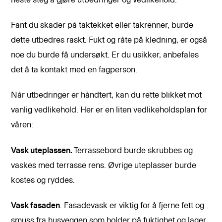
neste steg å gjøre utbedringer og vedlikehold.
Fant du skader på taktekket eller takrenner, burde
dette utbedres raskt. Fukt og råte på kledning, er også
noe du burde få undersøkt. Er du usikker, anbefales
det å ta kontakt med en fagperson.
Når utbedringer er håndtert, kan du rette blikket mot
vanlig vedlikehold. Her er en liten vedlikeholdsplan for
våren:
Vask uteplassen.
Terrassebord burde skrubbes og
vaskes med terrasse rens. Øvrige uteplasser burde
kostes og ryddes.
Vask fasaden
. Fasadevask er viktig for å fjerne fett og
smuss fra husveggen som holder på fuktighet og lager