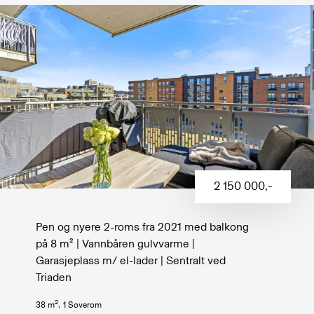
2 150 000
,-
Pen og nyere 2-roms fra 2021 med balkong
på 8 m² | Vannbåren gulvvarme |
Garasjeplass m/ el-lader | Sentralt ved
Triaden
2
38
m
,
1
Soverom