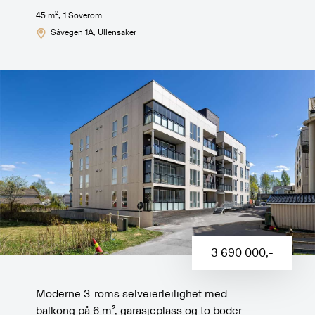
2
45
m
,
1
Soverom
Såvegen 1A
, Ullensaker
3 690 000
,-
Moderne 3-roms selveierleilighet med
balkong på 6 m², garasjeplass og to boder.