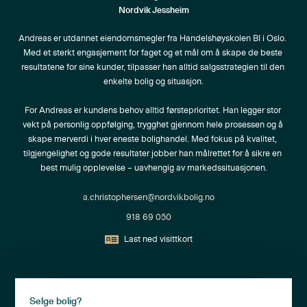
Nordvik Jessheim
Andreas er utdannet eiendomsmegler fra Handelshøyskolen BI i Oslo. 
Med et sterkt engasjement for faget og et mål om å skape de beste 
resultatene for sine kunder, tilpasser han alltid salgsstrategien til den 
enkelte bolig og situasjon.

For Andreas er kundens behov alltid førsteprioritet. Han legger stor 
vekt på personlig oppfølging, trygghet gjennom hele prosessen og å 
skape merverdi i hver eneste bolighandel. Med fokus på kvalitet, 
tilgjengelighet og gode resultater jobber han målrettet for å sikre en 
best mulig opplevelse – uavhengig av markedssituasjonen.
a.christophersen@nordvikbolig.no
918 69 050
Last ned visittkort
Selge bolig?