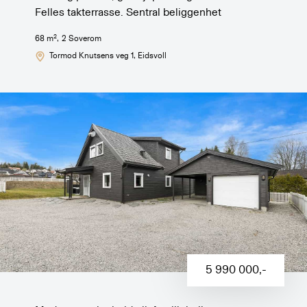
Felles takterrasse. Sentral beliggenhet
2
68
m
,
2
Soverom
Tormod Knutsens veg 1
, Eidsvoll
5 990 000
,-