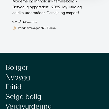
Moderne og innholdsrik familiebolig –
Betydelig oppgradert i 2022. Idylliske og
solrike uteområder. Garasje og carport!
2
152
m
,
4
Soverom
Trondheimsvegen 163
, Eidsvoll
Boliger
Nybygg
Fritid
Selge bolig
Verdivurdering