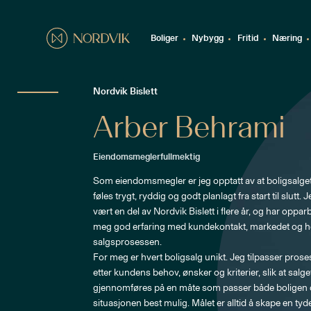
Boliger
Nybygg
Fritid
Næring
Nordvik Bislett
Arber Behrami
Eiendomsmeglerfullmektig
Som eiendomsmegler er jeg opptatt av at boligsalget
føles trygt, ryddig og godt planlagt fra start til slutt. 
vært en del av Nordvik Bislett i flere år, og har oppar
meg god erfaring med kundekontakt, markedet og h
salgsprosessen.

For meg er hvert boligsalg unikt. Jeg tilpasser prose
etter kundens behov, ønsker og kriterier, slik at salge
gjennomføres på en måte som passer både boligen 
situasjonen best mulig. Målet er alltid å skape en tyde