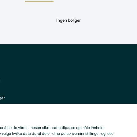
Ingen boliger
i
ger
ppen
or å holde våre tjenester sikre, samt tilpasse og måle innhold,
lge hvilke data du vil dele i dine personverninnstillinger, og lese