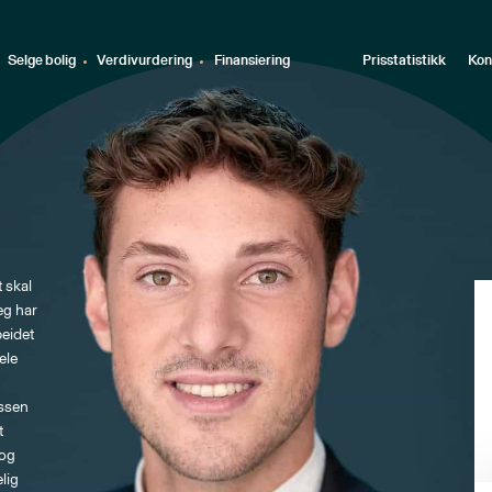
Selge bolig
Verdivurdering
Finansiering
Prisstatistikk
Kon
 skal 
Jeg har 
beidet 
ele 
ssen 
t 
og 
lig 