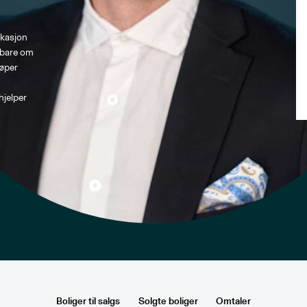
ikasjon 
 bare om 
øper 
hjelper 
Boliger til salgs
Solgte boliger
Omtaler