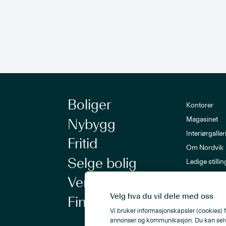
Boliger
Kontorer
Magasinet
Nybygg
Interiørgaller
Fritid
Om Nordvik
Selge bolig
Ledige stillin
Nordvik-a
Verdivurdering
Nyhetsbrev
Velg hva du vil dele med oss
Finansiering
Vi bruker informasjonskapsler (cookies) f
annonser og kommunikasjon. Du kan selv ve