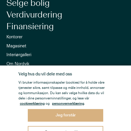
Selge bolig
Verdivurdering
Finansiering
Kontorer
Magasinet
Interiørgalleri
Om Nordvik
Ledige stillinger
Velg hva du vil dele med oss
Nordvik-appen
Vi bruker informasjonskapsler (cookies) for å holde våre
tjenester sikre, samt tilpasse og måle innhold, annonser
Nyhetsbrev
og kommunikasjon. Du kan selv velge hvilke data du vil
dele i dine personverninnstillinger, og lese vår
cookieerklæring
og
personvernerklæring
.
Jeg forstår
Personvern
Åpenhetsloven