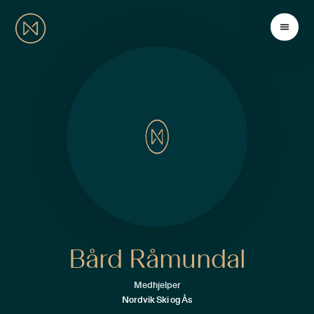
Bård Råmundal
Medhjelper
Nordvik Ski og Ås