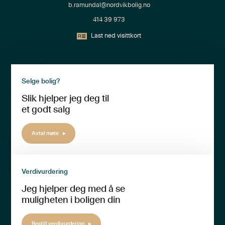
b.ramundal@nordvikbolig.no
414 39 973
Last ned visittkort
Selge bolig?
Slik hjelper jeg deg til
et godt salg
Avtal møte
Verdivurdering
Jeg hjelper deg med å se
muligheten i boligen din
Bestill verdivurdering