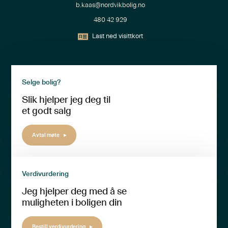
b.kaas@nordvikbolig.no
480 42 929
Last ned visittkort
Selge bolig?
Slik hjelper jeg deg til
et godt salg
Avtal møte
Verdivurdering
Jeg hjelper deg med å se
muligheten i boligen din
Bestill verdivurdering