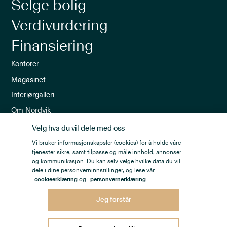
Selge bolig
Verdivurdering
Finansiering
Kontorer
Magasinet
Interiørgalleri
Om Nordvik
Ledige stillinger
Velg hva du vil dele med oss
Nordvik-appen
Vi bruker informasjonskapsler (cookies) for å holde våre
tjenester sikre, samt tilpasse og måle innhold, annonser
Nyhetsbrev
og kommunikasjon. Du kan selv velge hvilke data du vil
dele i dine personverninnstillinger, og lese vår
cookieerklæring
og
personvernerklæring
.
Jeg forstår
Personvern
Åpenhetsloven