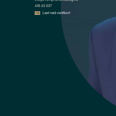
416 45 037
Last ned visittkort