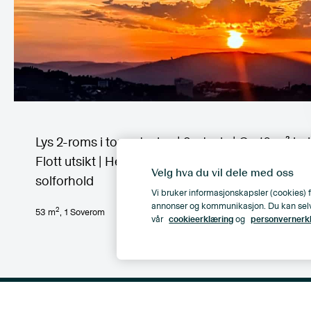
Lys 2-roms i toppetasjen | 9. etasje | Ca 10 m² ba
Flott utsikt | Heis | Nær T-bane og Østmarka | G
Velg hva du vil dele med oss
solforhold
Vi bruker informasjonskapsler (cookies) f
annonser og kommunikasjon. Du kan selv ve
2
53
m
,
1
Soverom
vår
cookieerklæring
og
personvernerk