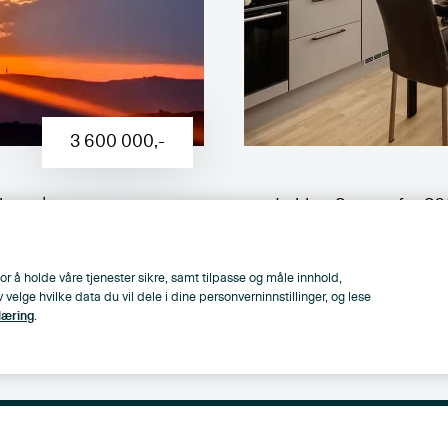
3 600 000
,-
lkong|
Lekker 2-roms fra 202
ode
ca. 7 m² | Garasjeplas
takterrasse
or å holde våre tjenester sikre, samt tilpasse og måle innhold,
lge hvilke data du vil dele i dine personverninnstillinger, og lese
2
Stallerudveien 89
45
m
,
1
Soverom
læring
.