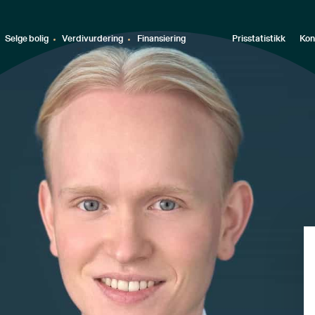
Selge bolig
Verdivurdering
Finansiering
Prisstatistikk
Kon
n