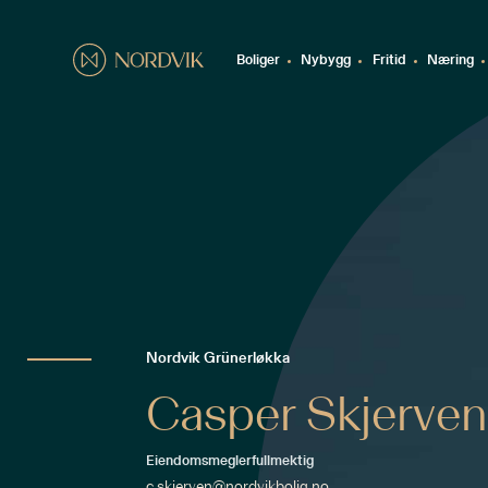
Boliger
Nybygg
Fritid
Næring
Nordvik Grünerløkka
Casper Skjerve
Eiendomsmeglerfullmektig
c.skjerven@nordvikbolig.no