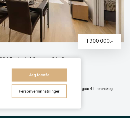
1 900 000
,-
3 | 5. etasje | Sørvendt balkong
s m/elbillader | Heis | Felles
Jeg forstår
Bjarne Haugens gate 41
, Lørenskog
Personverninnstillinger