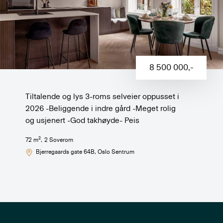
8 500 000
,-
Tiltalende og lys 3-roms selveier oppusset i
2026 -Beliggende i indre gård -Meget rolig
og usjenert -God takhøyde- Peis
2
72
m
,
2
Soverom
Bjerregaards gate 64B
, Oslo Sentrum