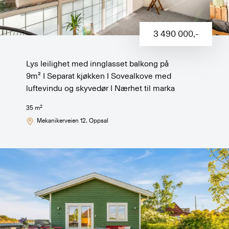
3 490 000
,-
Lys leilighet med innglasset balkong på
9m² I Separat kjøkken I Sovealkove med
luftevindu og skyvedør I Nærhet til marka
2
35
m
Mekanikerveien 12
, Oppsal