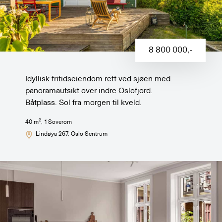
8 800 000
,-
Idyllisk fritidseiendom rett ved sjøen med
panoramautsikt over indre Oslofjord.
Båtplass. Sol fra morgen til kveld.
2
40
m
,
1
Soverom
Lindøya 267
, Oslo Sentrum