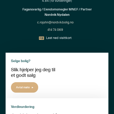
4.84
(
19
vurderinger)
Fagansvarlig / Eiendomsmegler MNEF / Partner
Nordvik Nydalen
c.rojahn@nordvikbolig.no
414 74 069
Last ned visittkort
Selge bolig?
Slik hjelper jeg deg til
et godt salg
Avtal møte
Verdivurdering