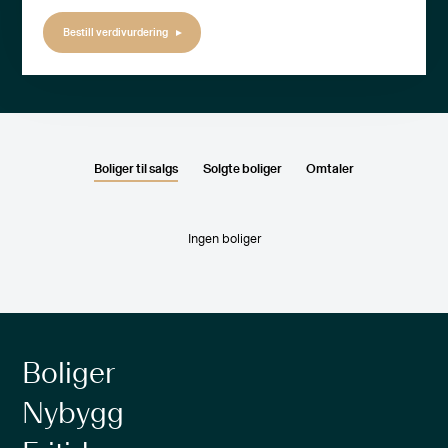
Bestill verdivurdering
Boliger til salgs
Solgte boliger
Omtaler
Ingen boliger
Boliger
Nybygg