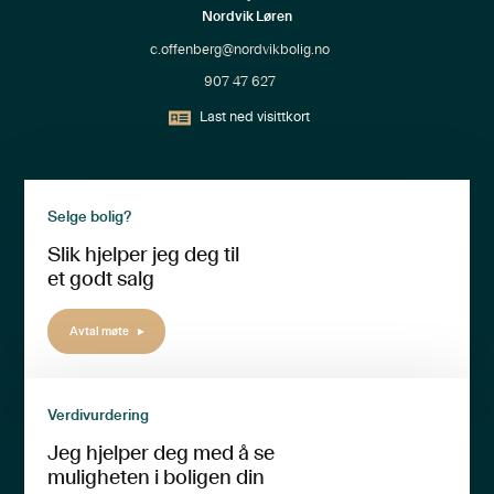
Nordvik Løren
c.offenberg@nordvikbolig.no
907 47 627
Last ned visittkort
Selge bolig?
Slik hjelper jeg deg til
et godt salg
Avtal møte
Verdivurdering
Jeg hjelper deg med å se
muligheten i boligen din