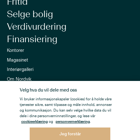
Fritid
Selge bolig
Verdivurdering
Finansiering
Kontorer
Magasinet
Interiørgalleri
Om Nordvik
Ledige stillinger
Velg hva du vil dele med oss
Nordvik-appen
Vi bruker informasjonskapsler (cookies) for å holde våre
tjenester sikre, samt tilpasse og måle innhold, annonser
Nyhetsbrev
og kommunikasjon. Du kan selv velge hvilke data du vil
dele i dine personverninnstillinger, og lese vår
cookieerklæring
og
personvernerklæring
.
Jeg forstår
Personvern