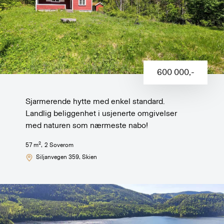
600 000
,-
Sjarmerende hytte med enkel standard.
Landlig beliggenhet i usjenerte omgivelser
med naturen som nærmeste nabo!
2
57
m
,
2
Soverom
Siljanvegen 359
, Skien