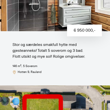
6 950 000
,-
Stor og særdeles smakfull hytte med
gjesteanneks! Totalt 5 soverom og 3 bad.
Flott utsikt og mye sol! Rolige omgivelser.
2
146
m
,
5
Soverom
Hotten 9
, Rauland