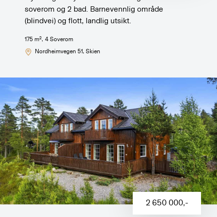
soverom og 2 bad. Barnevennlig område
(blindvei) og flott, landlig utsikt.
2
175
m
,
4
Soverom
Nordheimvegen 51
, Skien
2 650 000
,-