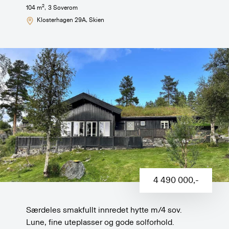
2
104
m
,
3
Soverom
Klosterhagen 29A
, Skien
4 490 000
,-
Særdeles smakfullt innredet hytte m/4 sov.
Lune, fine uteplasser og gode solforhold.