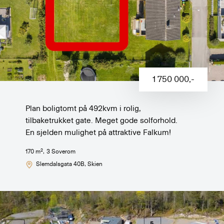
1 750 000
,-
Plan boligtomt på 492kvm i rolig,
tilbaketrukket gate. Meget gode solforhold.
En sjelden mulighet på attraktive Falkum!
2
170
m
,
3
Soverom
Slemdalsgata 40B
, Skien