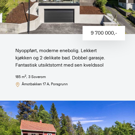
9 700 000
,-
Nyoppført, moderne enebolig. Lekkert
kjøkken og 2 delikate bad. Dobbel garasje.
Fantastisk utsiktstomt med sen kveldssol
2
185
m
,
3
Soverom
Åmotbakken 17 A
, Porsgrunn