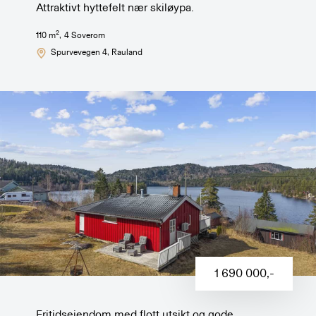
Attraktivt hyttefelt nær skiløypa.
2
110
m
,
4
Soverom
Spurvevegen 4
, Rauland
1 690 000
,-
Fritidseiendom med flott utsikt og gode