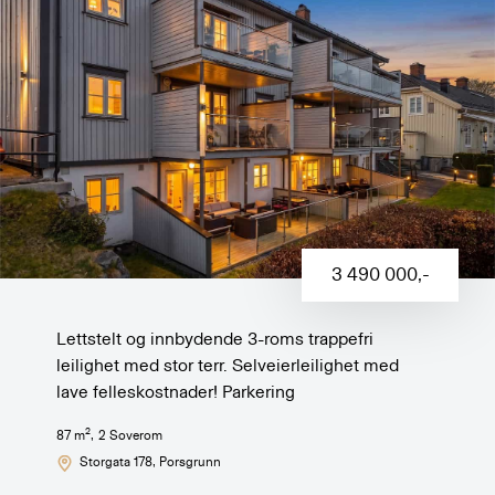
3 490 000
,-
Lettstelt og innbydende 3-roms trappefri
leilighet med stor terr. Selveierleilighet med
lave felleskostnader! Parkering
2
87
m
,
2
Soverom
Storgata 178
, Porsgrunn