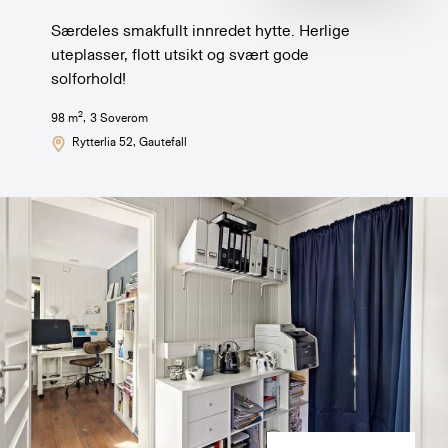
Særdeles smakfullt innredet hytte. Herlige
uteplasser, flott utsikt og svært gode
solforhold!
2
98
m
,
3
Soverom
Rytterlia 52
, Gautefall