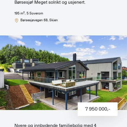
Børsesjø! Meget solrikt og usjenert.
2
195
m
,
5
Soverom
Børsesjøvegen 68
, Skien
7 950 000
,-
Nyere og innbydende familiebolig med 4