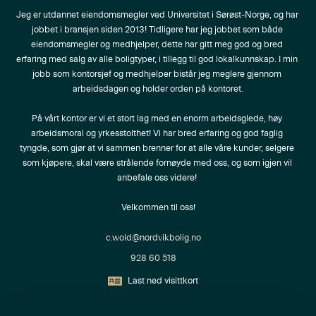
Jeg er utdannet eiendomsmegler ved Universitet i Sørøst-Norge, og har 
jobbet i bransjen siden 2013! Tidligere har jeg jobbet som både 
eiendomsmegler og medhjelper, dette har gitt meg god og bred 
erfaring med salg av alle boligtyper, i tillegg til god lokalkunnskap. I min 
jobb som kontorsjef og medhjelper bistår jeg meglere gjennom 
arbeidsdagen og holder orden på kontoret.

På vårt kontor er vi et stort lag med en enorm arbeidsglede, høy 
arbeidsmoral og yrkesstolthet! Vi har bred erfaring og god faglig 
tyngde, som gjør at vi sammen brenner for at alle våre kunder, selgere 
som kjøpere, skal være strålende fornøyde med oss, og som igjen vil 
anbefale oss videre! 

Velkommen til oss!
c.wold@nordvikbolig.no
928 60 518
Last ned visittkort