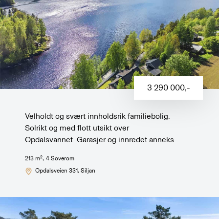
3 290 000
,-
Velholdt og svært innholdsrik familiebolig.
Solrikt og med flott utsikt over
Opdalsvannet. Garasjer og innredet anneks.
2
213
m
,
4
Soverom
Opdalsveien 331
, Siljan