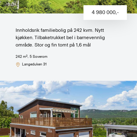
4 980 000
,-
Innholdsrik familiebolig på 242 kvm. Nytt
kjøkken. Tilbaketrukket bel i barnevennlig
område. Stor og fin tomt på 1,6 mål
2
242
m
,
5
Soverom
Langeduken 31