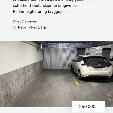
solforhold i naturskjønne omgivelser.
Bademuligheter og bryggeplass.
2
61
m
,
2
Soverom
Heivannsåsen 7
, Siljan
350 000
,-