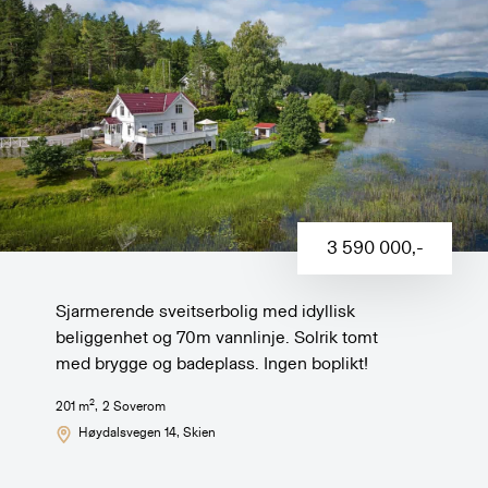
3 590 000
,-
Sjarmerende sveitserbolig med idyllisk
beliggenhet og 70m vannlinje. Solrik tomt
med brygge og badeplass. Ingen boplikt!
2
201
m
,
2
Soverom
Høydalsvegen 14
, Skien