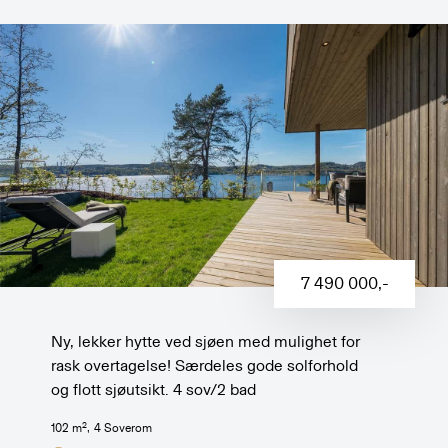
7 490 000
,-
Ny, lekker hytte ved sjøen med mulighet for
rask overtagelse! Særdeles gode solforhold
og flott sjøutsikt. 4 sov/2 bad
2
102
m
,
4
Soverom