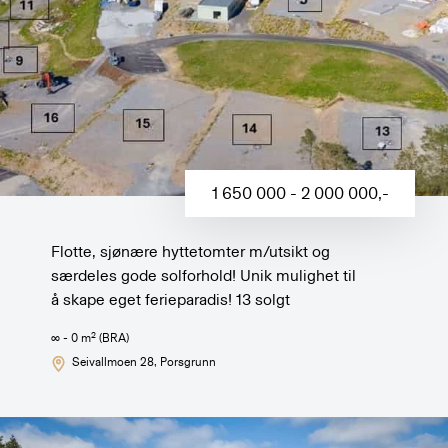
1 650 000 - 2 000 000
,-
Flotte, sjønære hyttetomter m/utsikt og
særdeles gode solforhold! Unik mulighet til
å skape eget ferieparadis! 13 solgt
2
∞ - 0
m
(BRA)
Seivallmoen 28
, Porsgrunn