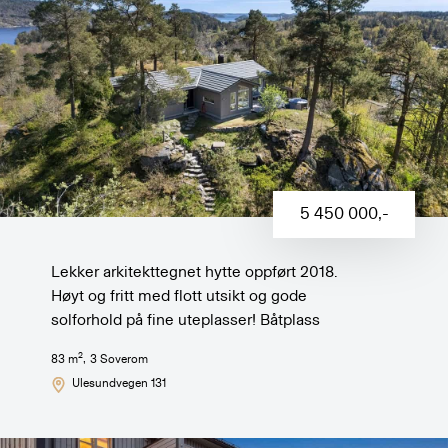
5 450 000
,-
Lekker arkitekttegnet hytte oppført 2018.
Høyt og fritt med flott utsikt og gode
solforhold på fine uteplasser! Båtplass
2
83
m
,
3
Soverom
Ulesundvegen 131