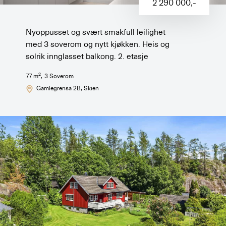
2 290 000
,-
Nyoppusset og svært smakfull leilighet
med 3 soverom og nytt kjøkken. Heis og
solrik innglasset balkong. 2. etasje
2
77
m
,
3
Soverom
Gamlegrensa 2B
, Skien