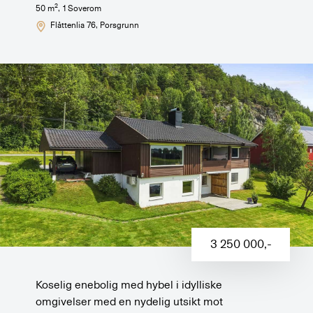
2
50
m
,
1
Soverom
Flåttenlia 76
, Porsgrunn
3 250 000
,-
Koselig enebolig med hybel i idylliske
omgivelser med en nydelig utsikt mot