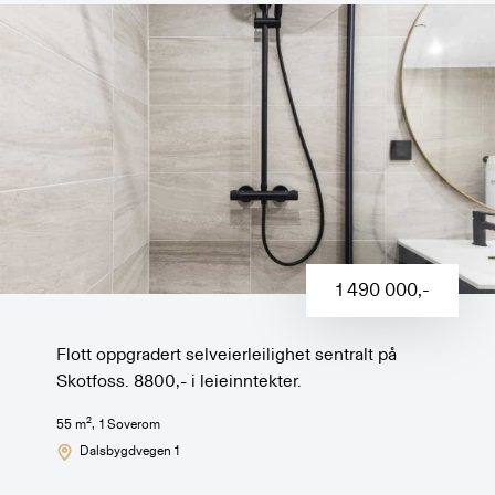
1 490 000
,-
Flott oppgradert selveierleilighet sentralt på
Skotfoss. 8800,- i leieinntekter.
2
55
m
,
1
Soverom
Dalsbygdvegen 1