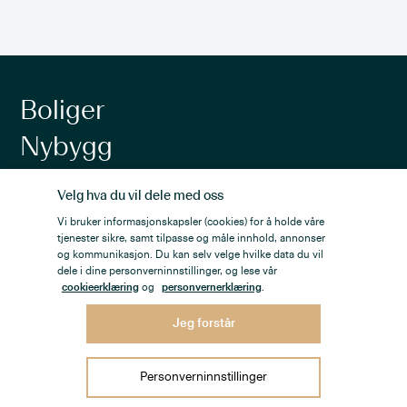
Boliger
Nybygg
Fritid
Velg hva du vil dele med oss
Selge bolig
Vi bruker informasjonskapsler (cookies) for å holde våre
tjenester sikre, samt tilpasse og måle innhold, annonser
Verdivurdering
og kommunikasjon. Du kan selv velge hvilke data du vil
dele i dine personverninnstillinger, og lese vår
Finansiering
cookieerklæring
og
personvernerklæring
.
Jeg forstår
Kontorer
Magasinet
Personverninnstillinger
Interiørgalleri