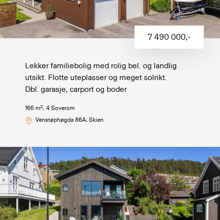
7 490 000
,-
Lekker familiebolig med rolig bel. og landlig
utsikt. Flotte uteplasser og meget solrikt.
Dbl. garasje, carport og boder
2
166
m
,
4
Soverom
Venstøphøgda 86A
, Skien