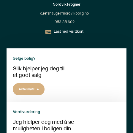
Nordvik Frogner
c.refshauge@nordvikbolig.no
953 35 602
Last ned visittkort
Selge bolig?
Slik hjelper jeg deg til
et godt salg
Avtal møte
Verdivurdering
Jeg hjelper deg med å se
muligheten i boligen din