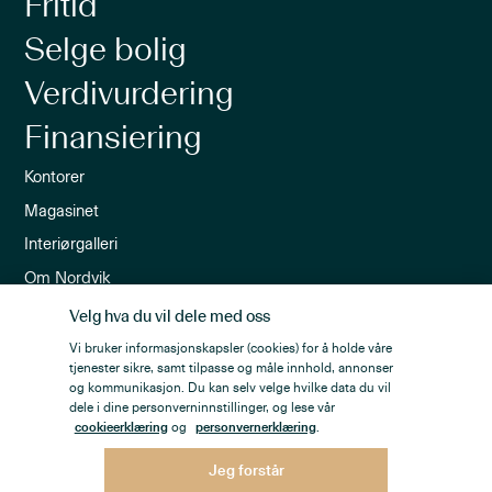
Fritid
Selge bolig
Verdivurdering
Finansiering
Kontorer
Magasinet
Interiørgalleri
Om Nordvik
Ledige stillinger
Velg hva du vil dele med oss
Nordvik-appen
Vi bruker informasjonskapsler (cookies) for å holde våre
tjenester sikre, samt tilpasse og måle innhold, annonser
Nyhetsbrev
og kommunikasjon. Du kan selv velge hvilke data du vil
dele i dine personverninnstillinger, og lese vår
cookieerklæring
og
personvernerklæring
.
Jeg forstår
Personvern