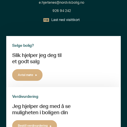
e.hjertenes@nordvikbolig.no
926 94 242
Last ned visittkort
Selge bolig?
Slik hjelper jeg deg til
et godt salg
Avtal møte
Verdivurdering
Jeg hjelper deg med å se
muligheten i boligen din
Bestill verdivurdering