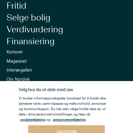
Fritid
Selge bolig
Verdivurdering
Finansiering
Kontorer
Magasinet
Interiørgalleri
Om Nordvik
Ledige stillinger
Velg hva du vil dele med oss
Nordvik-appen
Vi bruker informasjonskapsler (cookies) for å holde våre
tjenester sikre, samt tilpasse og måle innhold, annonser
Nyhetsbrev
og kommunikasjon. Du kan selv velge hvilke data du vil
dele i dine personverninnstillinger, og lese vår
cookieerklæring
og
personvernerklæring
.
Jeg forstår