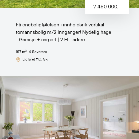
7 490 000
,-
Få eneboligfølelsen i innholdsrik vertikal
tomannsbolig m/2 innganger! Nydelig hage
- Garasje + carport | 2 EL-ladere
2
197
m
,
4
Soverom
Elgfaret 11C
, Ski