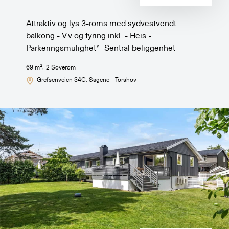
Attraktiv og lys 3-roms med sydvestvendt
balkong - V.v og fyring inkl. - Heis -
Parkeringsmulighet* -Sentral beliggenhet
2
69
m
,
2
Soverom
Grefsenveien 34C
, Sagene - Torshov