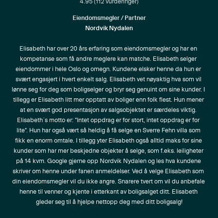
4.95
(
112
vurderinger)
Eiendomsmegler / Partner
Nordvik Nydalen
Elisabeth har over 20 års erfaring som eiendomsmegler og har en 
kompetanse som få andre meglere kan matche. Elisabeth selger 
eiendommer i hele Oslo og omegn. Kundene elsker henne da hun er 
svært engasjert i hvert enkelt salg. Elisabeth vet nøyaktig hva som vil 
lønne seg for deg som boligselger og bryr seg genuint om sine kunder. I 
tillegg er Elisabeth litt mer opptatt av boliger enn folk flest. Hun mener 
at en svært god presentasjon av salgsobjektet er særdeles viktig. 
Elisabeth`s motto er: "Intet oppdrag er for stort, intet oppdrag er for 
lite". Hun har også vært så heldig å få selge en Sverre Fehn villa som 
fikk en enorm omtale. I tillegg yter Elisabeth også alltid maks for sine 
kunder som har mer beskjedne objekter å selge, som f.eks. leiligheter 
på 14 kvm. Google gjerne opp Nordvik Nydalen og les hva kundene 
skriver om henne under fanen anmeldelser. Ved å velge Elisabeth som 
din eiendomsmegler vil du ikke angre. Snarere tvert om vil du anbefale 
henne til venner og kjente i etterkant av boligsalget ditt. Elisabeth 
gleder seg til å hjelpe nettopp deg med ditt boligsalg!