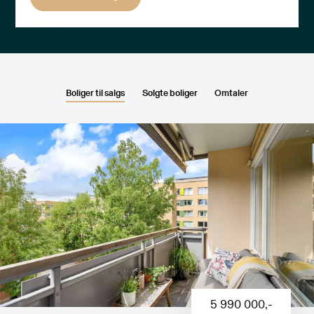
Boliger til salgs
Solgte boliger
Omtaler
5 990 000
,-