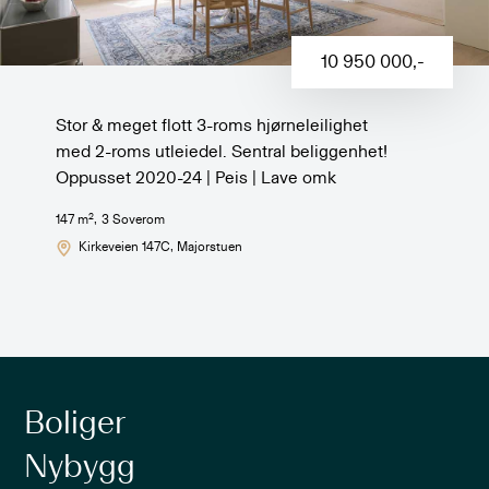
10 950 000
,-
Stor & meget flott 3-roms hjørneleilighet
med 2-roms utleiedel. Sentral beliggenhet!
Oppusset 2020-24 | Peis | Lave omk
2
147
m
,
3
Soverom
Kirkeveien 147C
, Majorstuen
Boliger
Nybygg