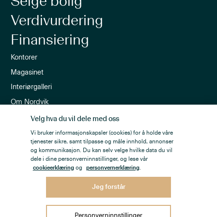
Selge bolig
Verdivurdering
Finansiering
Kontorer
Magasinet
Interiørgalleri
Om Nordvik
Ledige stillinger
Velg hva du vil dele med oss
Nordvik-appen
Vi bruker informasjonskapsler (cookies) for å holde våre
tjenester sikre, samt tilpasse og måle innhold, annonser
Nyhetsbrev
og kommunikasjon. Du kan selv velge hvilke data du vil
dele i dine personverninnstillinger, og lese vår
cookieerklæring
og
personvernerklæring
.
Jeg forstår
Personvern
Åpenhetsloven
Personverninnstillinger