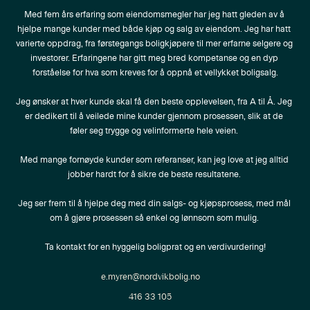
Med fem års erfaring som eiendomsmegler har jeg hatt gleden av å 
hjelpe mange kunder med både kjøp og salg av eiendom. Jeg har hatt 
varierte oppdrag, fra førstegangs boligkjøpere til mer erfarne selgere og 
investorer. Erfaringene har gitt meg bred kompetanse og en dyp 
forståelse for hva som kreves for å oppnå et vellykket boligsalg.

Jeg ønsker at hver kunde skal få den beste opplevelsen, fra A til Å. Jeg 
er dedikert til å veilede mine kunder gjennom prosessen, slik at de 
føler seg trygge og velinformerte hele veien. 

Med mange fornøyde kunder som referanser, kan jeg love at jeg alltid 
jobber hardt for å sikre de beste resultatene. 

Jeg ser frem til å hjelpe deg med din salgs- og kjøpsprosess, med mål 
om å gjøre prosessen så enkel og lønnsom som mulig. 

Ta kontakt for en hyggelig boligprat og en verdivurdering!
e.myren@nordvikbolig.no
416 33 105