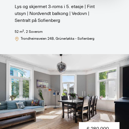
Lys og skjermet 3-roms i 5. etasje | Fint
utsyn | Nordvendt balkong | Vedovn |
Sentralt på Sofienberg
2
52
m
,
2
Soverom
Trondheimsveien 24B
, Grünerløkka - Sofienberg
6 280 000
,-