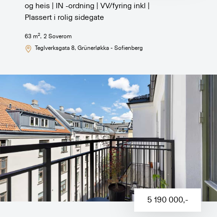
og heis | IN -ordning | VV/fyring inkl |
Plassert i rolig sidegate
2
63
m
,
2
Soverom
Teglverksgata 8
, Grünerløkka - Sofienberg
5 190 000
,-