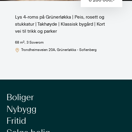
Lys 4-roms på Grünerløkka | Peis, rosett og
stukkatur | Takhøyde | Klassisk bygård | Kort
vei til trikk og parker
2
68
m
,
3
Soverom
Trondheimsveien 20A
, Grünerløkka - Sofienberg
Boliger
Nybygg
Fritid