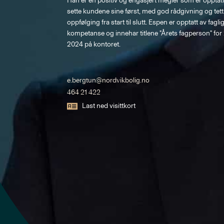
Han er en positiv og engasjert megler som er opptatt
sette kundene sine først, med god rådgivning og tett
oppfølging fra start til slutt. Espen er opptatt av faglig
kompetanse og innehar titlene "Årets fagperson" for
2024 på kontoret. 

e.bergtun@nordvikbolig.no
464 21 422
Last ned visittkort