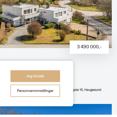
3 490 000
,-
elt 2-mannsbolig - 3 soverom -
rt hage - Garasje - Barnevennlig
Jeg forstår
Utsiragata 15
, Haugesund
Personverninnstillinger