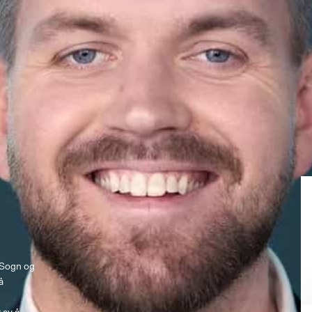
 Sogn og 
å 