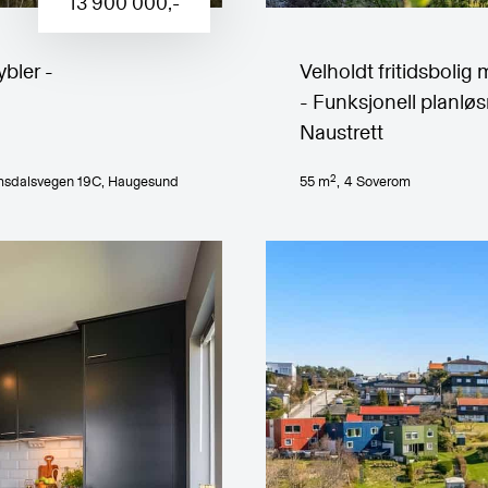
13 900 000
,-
bler -
Velholdt fritidsbolig
- Funksjonell planløs
Naustrett
2
sdalsvegen 19C
, Haugesund
55
m
,
4
Soverom