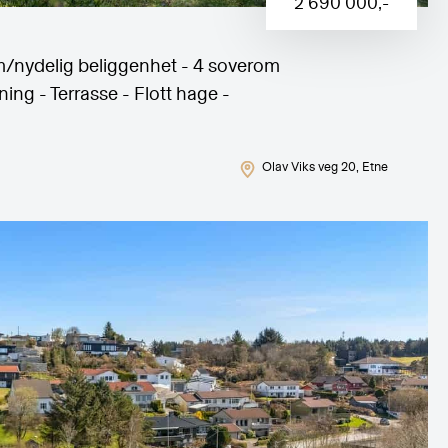
2 690 000
,-
 m/nydelig beliggenhet - 4 soverom
ning - Terrasse - Flott hage -
Olav Viks veg 20
, Etne