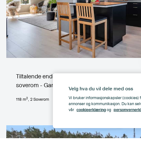
Tiltalende enderekkehus m/sentral beliggenhet 
soverom - Garasje - Tidsriktige overflater
Velg hva du vil dele med oss
Vi bruker informasjonskapsler (cookies) f
2
118
m
,
2
Soverom
S
annonser og kommunikasjon. Du kan selv ve
vår
cookieerklæring
og
personvernerk