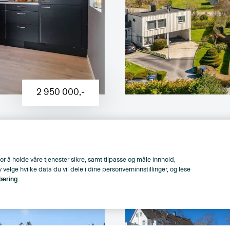
2 950 000
,-
- 2
Innholdsrik vertikald
Solrik altan - Usjene
beliggenhet
or å holde våre tjenester sikre, samt tilpasse og måle innhold,
killebekkgata 45
, Haugesund
lge hvilke data du vil dele i dine personverninnstillinger, og lese
2
163
m
,
3
Soverom
læring
.