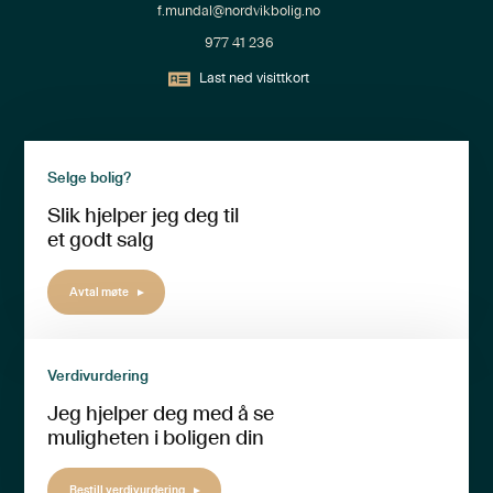
f.mundal@nordvikbolig.no
977 41 236
Last ned visittkort
Selge bolig?
Slik hjelper jeg deg til
et godt salg
Avtal møte
Verdivurdering
Jeg hjelper deg med å se
muligheten i boligen din
Bestill verdivurdering