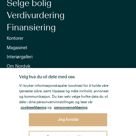
Selge bolig
Verdivurdering
Finansiering
Kontorer
Magasinet
Interiørgalleri
Om Nordvik
Ledige stillinger
Velg hva du vil dele med oss
Nordvik-appen
Vi bruker informasjonskapsler (cookies) for å holde våre
tjenester sikre, samt tilpasse og måle innhold, annonser
Nyhetsbrev
og kommunikasjon. Du kan selv velge hvilke data du vil
dele i dine personverninnstillinger, og lese vår
cookieerklæring
og
personvernerklæring
.
Jeg forstår
Personvern
Åpenhetsloven