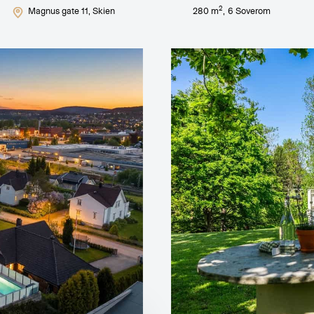
2
Magnus gate 11
, Skien
280
m
,
6
Soverom