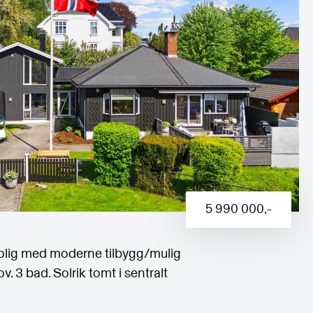
5 990 000
,-
olig med moderne tilbygg/mulig
ov. 3 bad. Solrik tomt i sentralt