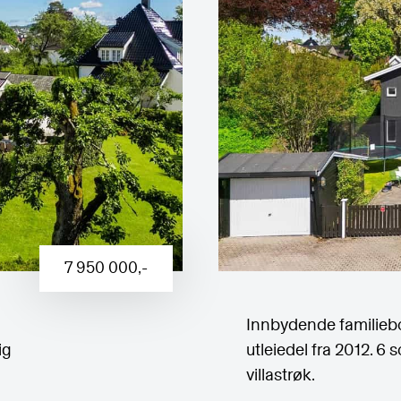
7 950 000
,-
Innbydende familieb
ig
utleiedel fra 2012. 6 s
villastrøk.