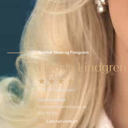
Nordvik Skien og Porsgrunn
Hedda Lindgren
4.92
(
38
vurderinger)
Eiendomsmegler
h.lindgren@nordvikbolig.no
932 89 835
Last ned visittkort