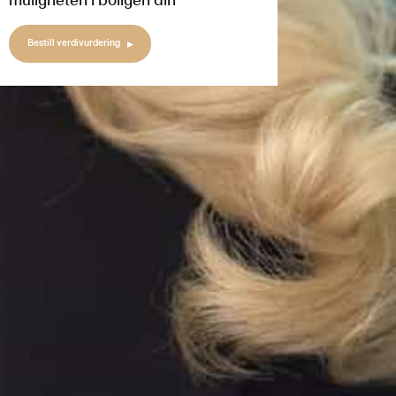
muligheten i boligen din
Bestill verdivurdering