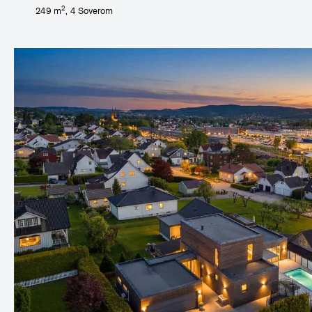
2
249
m
,
4
Soverom