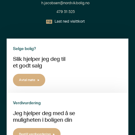
h.jacobsen@nordvikbolig.no
479 51 525
Last ned visittkort
Selge bolig?
Slik hjelper jeg deg til
et godt salg
Avtal møte
Verdivurdering
Jeg hjelper deg med å se
muligheten i boligen din
Bestill verdivurdering