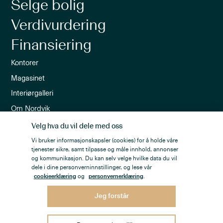
Selge bolig
Verdivurdering
Finansiering
Kontorer
Magasinet
Interiørgalleri
Om Nordvik
Ledige stillinger
Velg hva du vil dele med oss
Nordvik-appen
Vi bruker informasjonskapsler (cookies) for å holde våre
tjenester sikre, samt tilpasse og måle innhold, annonser
Nyhetsbrev
og kommunikasjon. Du kan selv velge hvilke data du vil
dele i dine personverninnstillinger, og lese vår
cookieerklæring
og
personvernerklæring
.
Jeg forstår
Personvern
Åpenhetsloven