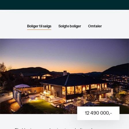
Boliger til salgs
Solgte boliger
Omtaler
12 490 000
,-