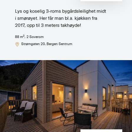
Lys og koselig 3-roms bygårdsleilighet midt
i smørøyet. Her får man bl.a. kjøkken fra
2017, opp til 3 meters takhøyde!
2
88
m
,
2
Soverom
Strømgaten 20
, Bergen Sentrum