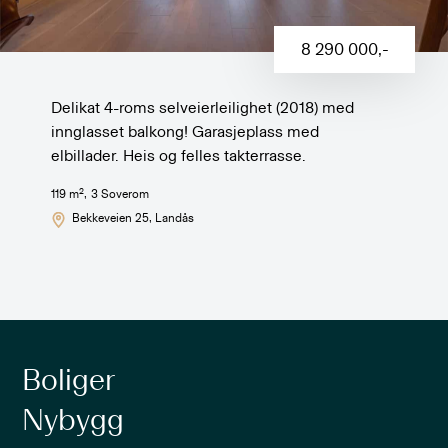
8 290 000
,-
Delikat 4-roms selveierleilighet (2018) med
innglasset balkong! Garasjeplass med
elbillader. Heis og felles takterrasse.
2
119
m
,
3
Soverom
Bekkeveien 25
, Landås
Boliger
Nybygg