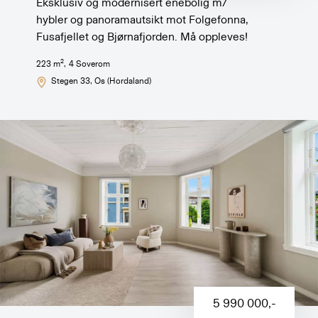
Eksklusiv og modernisert enebolig m/
hybler og panoramautsikt mot Folgefonna,
Fusafjellet og Bjørnafjorden. Må oppleves!
2
223
m
,
4
Soverom
Stegen 33
, Os (Hordaland)
5 990 000
,-