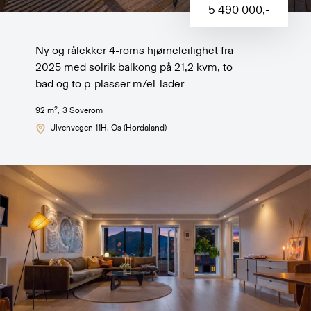
5 490 000
,-
Ny og rålekker 4-roms hjørneleilighet fra
2025 med solrik balkong på 21,2 kvm, to
bad og to p-plasser m/el-lader
2
92
m
,
3
Soverom
Ulvenvegen 11H
, Os (Hordaland)