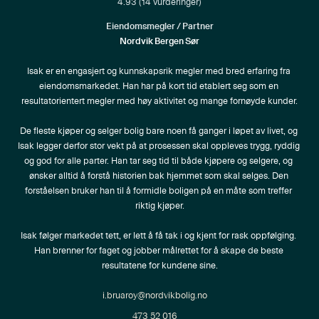
4.93
(
14
vurderinger)
Eiendomsmegler / Partner
Nordvik Bergen Sør
Isak er en engasjert og kunnskapsrik megler med bred erfaring fra 
eiendomsmarkedet. Han har på kort tid etablert seg som en 
resultatorientert megler med høy aktivitet og mange fornøyde kunder.

De fleste kjøper og selger bolig bare noen få ganger i løpet av livet, og 
Isak legger derfor stor vekt på at prosessen skal oppleves trygg, ryddig 
og god for alle parter. Han tar seg tid til både kjøpere og selgere, og 
ønsker alltid å forstå historien bak hjemmet som skal selges. Den 
forståelsen bruker han til å formidle boligen på en måte som treffer 
riktig kjøper.

Isak følger markedet tett, er lett å få tak i og kjent for rask oppfølging. 
Han brenner for faget og jobber målrettet for å skape de beste 
resultatene for kundene sine.
i.bruaroy@nordvikbolig.no
473 52 016