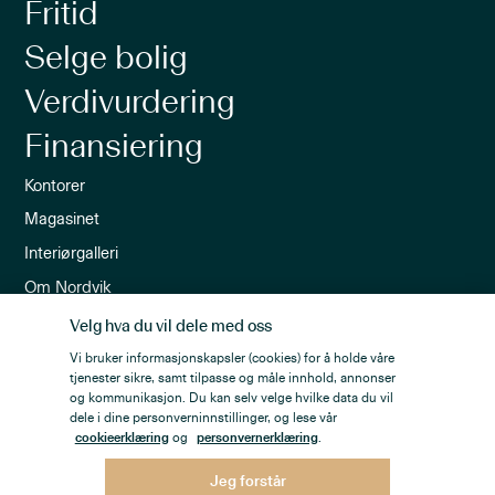
Fritid
Selge bolig
Verdivurdering
Finansiering
Kontorer
Magasinet
Interiørgalleri
Om Nordvik
Ledige stillinger
Velg hva du vil dele med oss
Nordvik-appen
Vi bruker informasjonskapsler (cookies) for å holde våre
tjenester sikre, samt tilpasse og måle innhold, annonser
Nyhetsbrev
og kommunikasjon. Du kan selv velge hvilke data du vil
dele i dine personverninnstillinger, og lese vår
cookieerklæring
og
personvernerklæring
.
Jeg forstår
Personvern