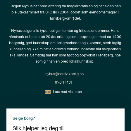
Jørgen Nyhus har bred erfaring fra meglerbransjen og har siden han 
ble uteksaminert fra BI Oslo i 2004 jobbet som eiendomsmegler i 
Tønsberg-området. 

Nyhus selger alle typer boliger, tomter og fritidseiendommer. Hans 
håndverk er basert på 20 års erfaring som toppmegler med ca. 1400 
boligsalg, god kunnskap om boligmarkedet og kjøperne, sterk faglig 
kunnskap og ikke minst en dreven forhandlingsevne når salgsprisen 
skal landes. Samtidig har han som født og oppvokst i Tønsberg, noe 
som gir han en bred lokalkunnskap. 
j.nyhus@nordvikbolig.no
970 17 151
Last ned visittkort
Selge bolig?
Slik hjelper jeg deg til