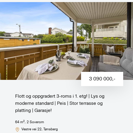
3 090 000
,-
Flott og oppgradert 3-roms i 1. etg! | Lys og
moderne standard | Peis | Stor terrasse og
platting | Garasje!
2
64
m
,
2
Soverom
Vestre vei 22
, Tønsberg