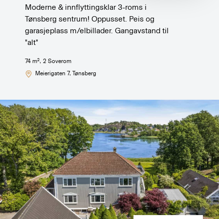
Moderne & innflyttingsklar 3-roms i
Tønsberg sentrum! Oppusset. Peis og
garasjeplass m/elbillader. Gangavstand til
"alt"
2
74
m
,
2
Soverom
Meierigaten 7
, Tønsberg