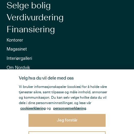
Selge bolig
Verdivurdering
Finansiering
Kontorer
Magasinet
Interiørgalleri
Om Nordvik
Ledige stillinger
Velg hva du vil dele med oss
Nordvik-appen
Vi bruker informasjonskapsler (cookies) for å holde våre
tjenester sikre, samt tilpasse og måle innhold, annonser
Nyhetsbrev
og kommunikasjon. Du kan selv velge hvilke data du vil
dele i dine personverninnstillinger, og lese vår
cookieerklæring
og
personvernerklæring
.
Jeg forstår
Personvern
Åpenhetsloven