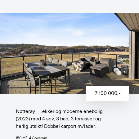
7 190 000
,-
Nøtterøy - Lekker og moderne enebolig
(2023) med 4 sov, 3 bad, 3 terrasser og
herlig utsikt! Dobbel carport m/lader.
2
150
m
,
4
Soverom