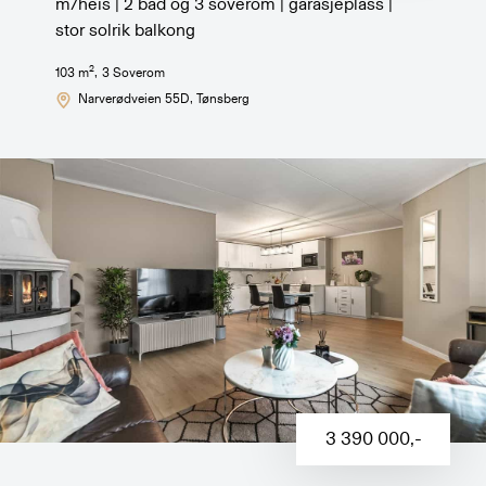
m/heis | 2 bad og 3 soverom | garasjeplass |
stor solrik balkong
2
103
m
,
3
Soverom
Narverødveien 55D
, Tønsberg
3 390 000
,-