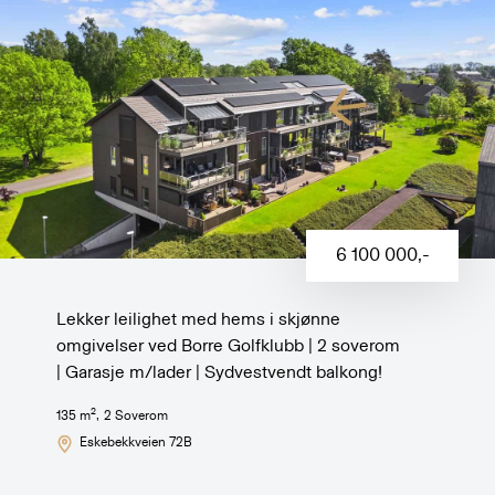
6 100 000
,-
Lekker leilighet med hems i skjønne
omgivelser ved Borre Golfklubb | 2 soverom
| Garasje m/lader | Sydvestvendt balkong!
2
135
m
,
2
Soverom
Eskebekkveien 72B