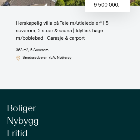
9 500 000
,-
Herskapelig villa på Teie m/utleiedeler* | 5
soverom, 2 stuer & sauna | Idyllisk hage
m/boblebad | Garasje & carport
2
363
m
,
5
Soverom
Smidsrødveien 75A
, Nøtterøy
Boliger
Nybygg
Fritid