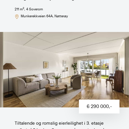
2
211
m
,
4
Soverom
Munkerekkveien 64A
, Nøtterøy
6 290 000
,-
Tiltalende og romslig eierleilighet i 3. etasje