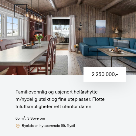
2 250 000
,-
Familievennlig og usjenert helårshytte
m/nydelig utsikt og fine uteplasser. Flotte
friluftsmuligheter rett utenfor døren
2
65
m
,
3
Soverom
Ryskdalen hytteområde 65
, Trysil