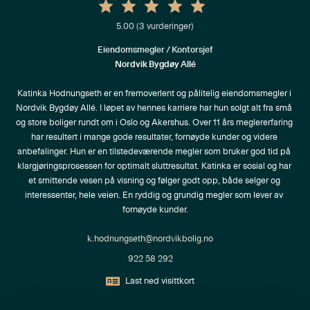
5.00
(
3
vurderinger)
Eiendomsmegler / Kontorsjef
Nordvik Bygdøy Allé
Katinka Hodnungseth er en fremoverlent og pålitelig eiendomsmegler i 
Nordvik Bygdøy Allé. I løpet av hennes karriere har hun solgt alt fra små 
og store boliger rundt om i Oslo og Akershus. Over 11 års meglererfaring 
har resultert i mange gode resultater, fornøyde kunder og videre 
anbefalinger. Hun er en tilstedeværende megler som bruker god tid på 
klargjøringsprosessen for optimalt sluttresultat. Katinka er sosial og har 
et smittende vesen på visning og følger godt opp, både selger og 
interessenter, hele veien. En ryddig og grundig megler som lever av 
fornøyde kunder.
k.hodnungseth@nordvikbolig.no
922 58 292
Last ned visittkort