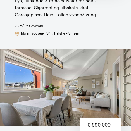
Lys, tiltalende 3-roms selveier m/ solrik
terrasse. Skjermet og tilbaketrukket.
Garasjeplass. Heis. Felles v.vann/fyring
2
73
m
,
2
Soverom
Malerhaugveien 34F
, Helsfyr - Sinsen
6 990 000
,-