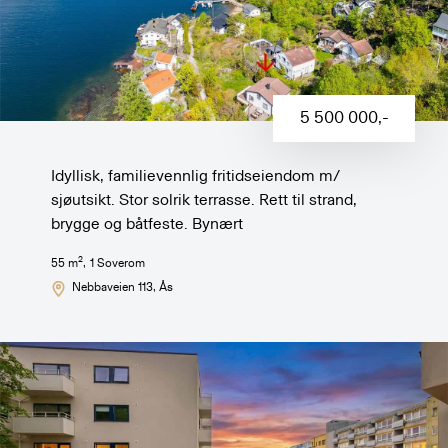
5 500 000
,-
Idyllisk, familievennlig fritidseiendom m/
sjøutsikt. Stor solrik terrasse. Rett til strand,
brygge og båtfeste. Bynært
2
55
m
,
1
Soverom
Nebbaveien 113
, Ås