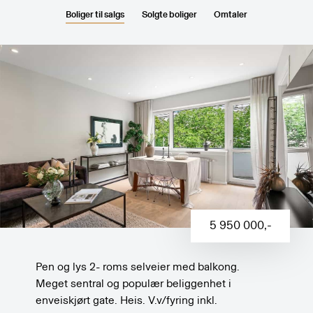
Boliger til salgs
Solgte boliger
Omtaler
5 950 000
,-
Pen og lys 2- roms selveier med balkong.
Meget sentral og populær beliggenhet i
enveiskjørt gate. Heis. V.v/fyring inkl.