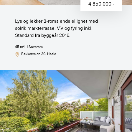
4 850 000
,-
Lys og lekker 2-roms endeleilighet med
solrik markterrasse. V.V og fyring inkl.
Standard fra byggeår 2016.
2
45
m
,
1
Soverom
Bøkkerveien 30
, Hasle