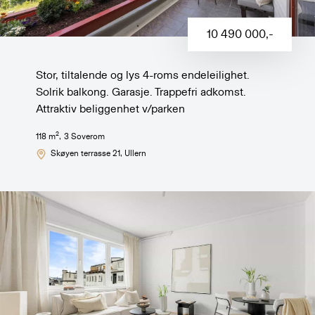
10 490 000
,-
Stor, tiltalende og lys 4-roms endeleilighet.
Solrik balkong. Garasje. Trappefri adkomst.
Attraktiv beliggenhet v/parken
2
118
m
,
3
Soverom
Skøyen terrasse 21
, Ullern