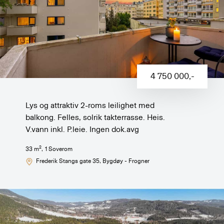
4 750 000
,-
Lys og attraktiv 2-roms leilighet med
balkong. Felles, solrik takterrasse. Heis.
V.vann inkl. P.leie. Ingen dok.avg
2
33
m
,
1
Soverom
Frederik Stangs gate 35
, Bygdøy - Frogner