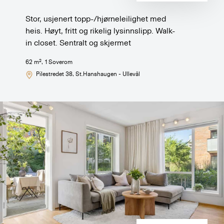
Stor, usjenert topp-/hjørneleilighet med
heis. Høyt, fritt og rikelig lysinnslipp. Walk-
in closet. Sentralt og skjermet
2
62
m
,
1
Soverom
Pilestredet 38
, St.Hanshaugen - Ullevål