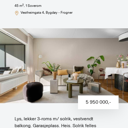
2
45
m
,
1
Soverom
Vestheimgata 4
, Bygdøy - Frogner
5 950 000
,-
Lys, lekker 3-roms m/ solrik, vestvendt
balkong. Garasjeplass. Heis. Solrik felles