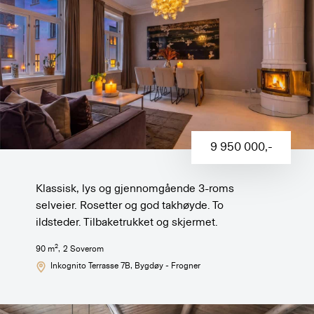
9 950 000
,-
Klassisk, lys og gjennomgående 3-roms
selveier. Rosetter og god takhøyde. To
ildsteder. Tilbaketrukket og skjermet.
2
90
m
,
2
Soverom
Inkognito Terrasse 7B
, Bygdøy - Frogner