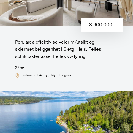
3 900 000
,-
Pen, arealeffektiv selveier m/utsikt og
skjermet beliggenhet i 6 etg. Heis. Felles,
solrik takterrasse. Felles vv/fyring
2
27
m
Parkveien 64
, Bygdøy - Frogner