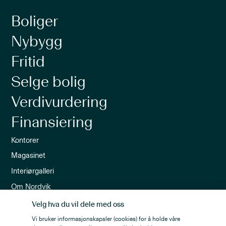
Boliger
Nybygg
Fritid
Selge bolig
Verdivurdering
Finansiering
Kontorer
Magasinet
Interiørgalleri
Om Nordvik
Ledige stillinger
Velg hva du vil dele med oss
Nordvik-appen
Vi bruker informasjonskapsler (cookies) for å holde våre