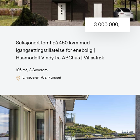
3 000 000
,-
Seksjonert tomt på 450 kvm med
igangsettingstillatelse for enebolig |
Husmodell Vindy fra ABChus | Villastrøk
2
106
m
,
3
Soverom
Linjeveien 76E
, Furuset