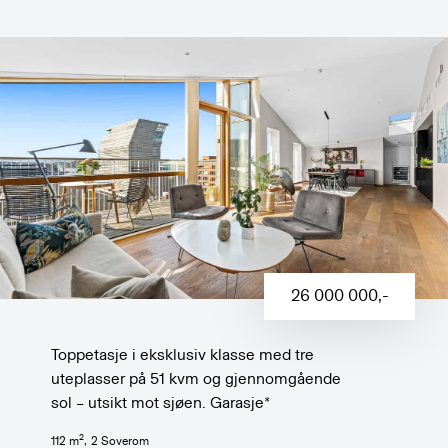
26 000 000
,-
Toppetasje i eksklusiv klasse med tre
uteplasser på 51 kvm og gjennomgående
sol – utsikt mot sjøen. Garasje*
2
112
m
,
2
Soverom