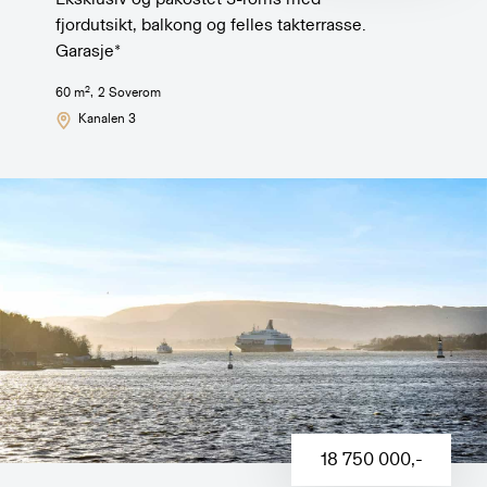
fjordutsikt, balkong og felles takterrasse.
Garasje*
2
60
m
,
2
Soverom
Kanalen 3
18 750 000
,-