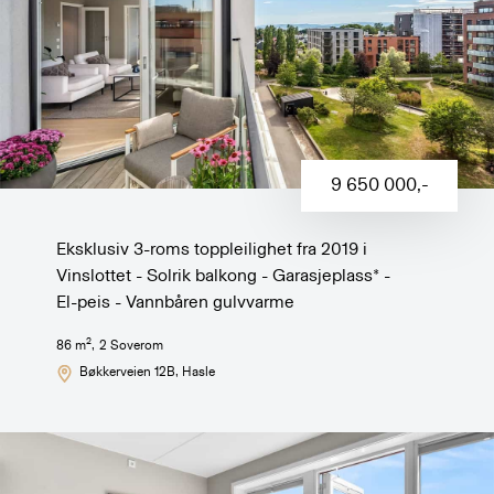
9 650 000
,-
Eksklusiv 3-roms toppleilighet fra 2019 i
Vinslottet - Solrik balkong - Garasjeplass* -
El-peis - Vannbåren gulvvarme
2
86
m
,
2
Soverom
Bøkkerveien 12B
, Hasle