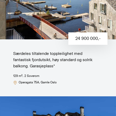
24 900 000
,-
Særdeles tiltalende toppleilighet med
fantastisk fjordutsikt, høy standard og solrik
balkong. Garasjeplass*
2
129
m
,
2
Soverom
Operagata 75A
, Gamle Oslo