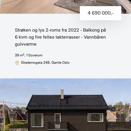
4 690 000
,-
Strøken og lys 2-roms fra 2022 - Balkong på
6 kvm og fire felles takterrasser - Vannbåren
gulvvarme
2
39
m
,
1
Soverom
Skedsmogata 24B
, Gamle Oslo