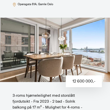
Operagata 61A
, Gamle Oslo
12 600 000
,-
3-roms hjørneleilighet med storslått
fjordutsikt - Fra 2023 - 2 bad - Solrik
balkong på 17 m² - Mulighet for 4-roms -