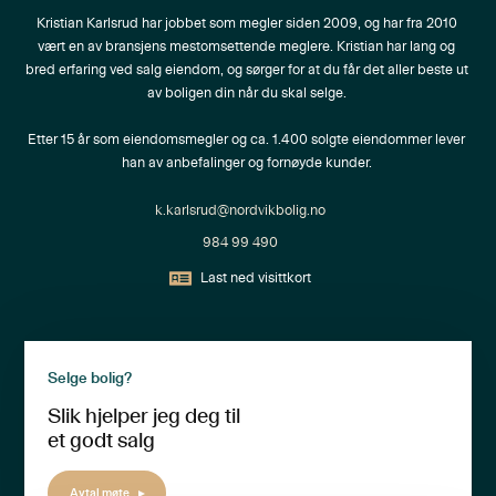
Kristian Karlsrud har jobbet som megler siden 2009, og har fra 2010 
vært en av bransjens mestomsettende meglere. Kristian har lang og 
bred erfaring ved salg eiendom, og sørger for at du får det aller beste ut 
av boligen din når du skal selge. 

Etter 15 år som eiendomsmegler og ca. 1.400 solgte eiendommer lever 
han av anbefalinger og fornøyde kunder. 
k.karlsrud@nordvikbolig.no
984 99 490
Last ned visittkort
Selge bolig?
Slik hjelper jeg deg til
et godt salg
Avtal møte