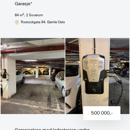
Garasje*
2
84
m
,
2
Soverom
Rostockgata 94
, Gamle Oslo
500 000
,-
Garasjeplass med ladestasjon under