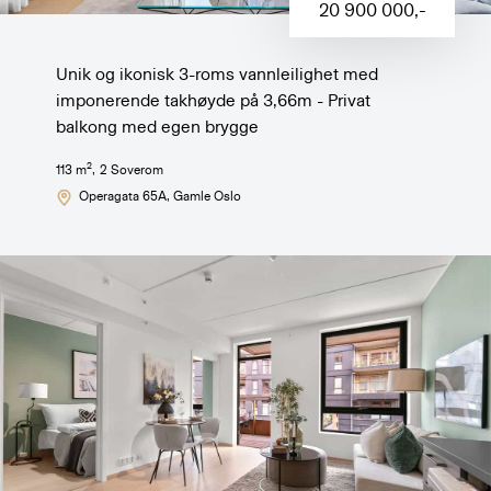
20 900 000
,-
Unik og ikonisk 3-roms vannleilighet med
imponerende takhøyde på 3,66m - Privat
balkong med egen brygge
2
113
m
,
2
Soverom
Operagata 65A
, Gamle Oslo