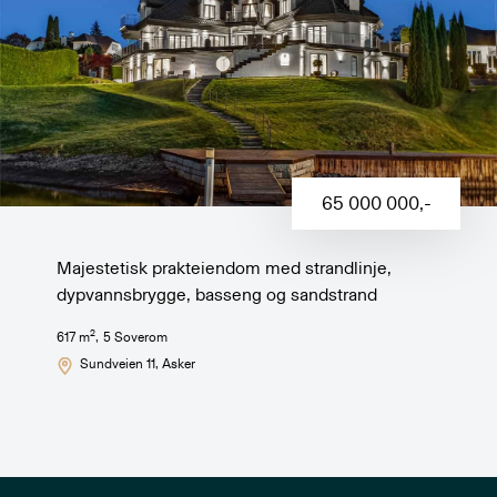
65 000 000
,-
Majestetisk prakteiendom med strandlinje,
dypvannsbrygge, basseng og sandstrand
2
617
m
,
5
Soverom
Sundveien 11
, Asker