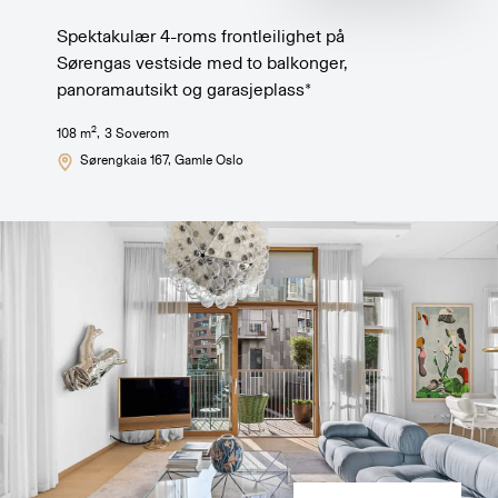
Spektakulær 4-roms frontleilighet på
Sørengas vestside med to balkonger,
panoramautsikt og garasjeplass*
2
108
m
,
3
Soverom
Sørengkaia 167
, Gamle Oslo