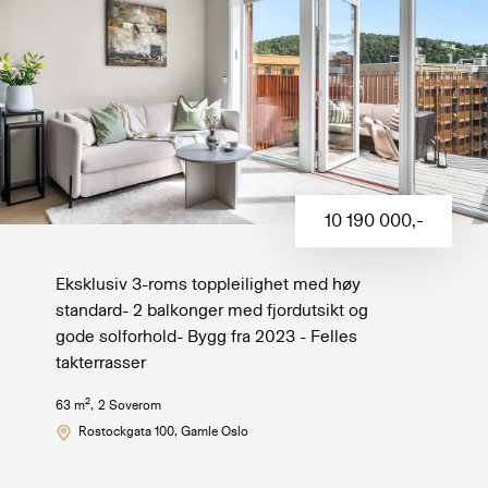
10 190 000
,-
Eksklusiv 3-roms toppleilighet med høy
standard- 2 balkonger med fjordutsikt og
gode solforhold- Bygg fra 2023 - Felles
takterrasser
2
63
m
,
2
Soverom
Rostockgata 100
, Gamle Oslo