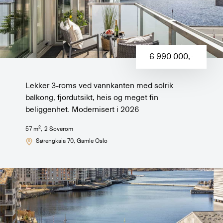
6 990 000
,-
Lekker 3-roms ved vannkanten med solrik
balkong, fjordutsikt, heis og meget fin
beliggenhet. Modernisert i 2026
2
57
m
,
2
Soverom
Sørengkaia 70
, Gamle Oslo