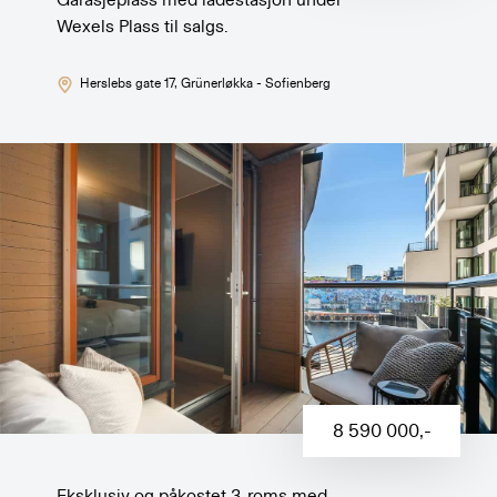
Wexels Plass til salgs.
Herslebs gate 17
, Grünerløkka - Sofienberg
8 590 000
,-
Eksklusiv og påkostet 3-roms med