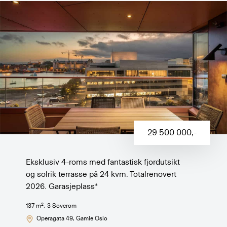
29 500 000
,-
Eksklusiv 4-roms med fantastisk fjordutsikt
og solrik terrasse på 24 kvm. Totalrenovert
2026. Garasjeplass*
2
137
m
,
3
Soverom
Operagata 49
, Gamle Oslo