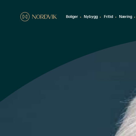
Boliger
Nybygg
Fritid
Næring