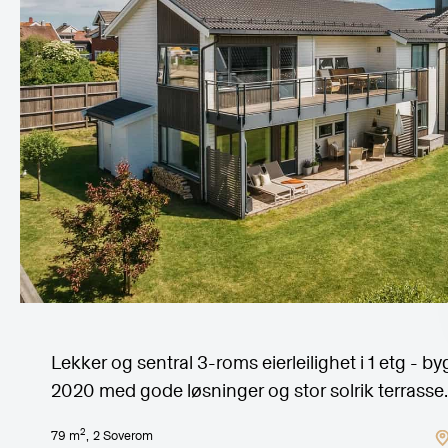
Lekker og sentral 3-roms eierleilighet i 1 etg - by
2020 med gode løsninger og stor solrik terrasse.
2
79
m
,
2
Soverom