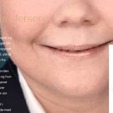
Gundersen
gler og 
ger blir 
 opptatt 
 slik at 
 fra 
 orden 
, og hun 
gaver 
ver 
r sin 
 i 
gde med 