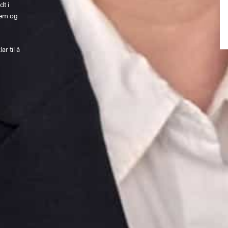
t i 
jem og 
r til å 