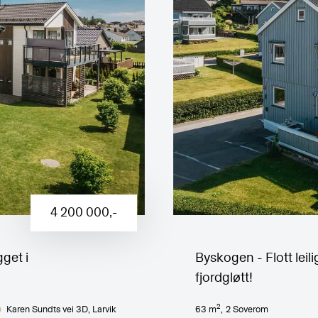
4 200 000
,-
gget i
Byskogen - Flott leili
fjordgløtt!
2
Karen Sundts vei 3D
, Larvik
63
m
,
2
Soverom