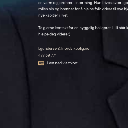
en varm og jordnær tilnærming. Hun trives svært god
rollen sin og brenner for å hjelpe folk videre til nye h
nye kapitler i livet. 

Ta gjerne kontakt for en hyggelig boligprat, Lilli står kla
l.gundersen@nordvikbolig.no
477 59 774
Last ned visittkort