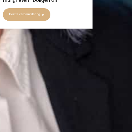
muligheten i boligen din
Bestill verdivurdering