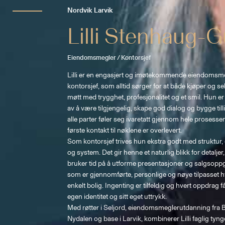
Nordvik Larvik
Lilli Stenhaug-
Eiendomsmegler / Kontorsjef
Lilli er en engasjert og imøtekommende eiendomsme
kontorsjef, som alltid sørger for at både kjøper og sel
møtt med trygghet, profesjonalitet og et smil. Hun er
av å være tilgjengelig, skape god dialog og bygge tillit,
alle parter føler seg ivaretatt gjennom hele prosessen
første kontakt til nøklene er overlevert. 

Som kontorsjef trives hun ekstra godt med struktur,
og system. Det gir henne et naturlig blikk for detaljer
bruker tid på å utforme presentasjoner og salgsopp
som er gjennomførte, personlige og nøye tilpasset h
enkelt bolig. Ingenting er tilfeldig og hvert oppdrag få
egen identitet og sitt eget uttrykk.

Med røtter i Seljord, eiendomsmeglerutdanning fra BI
Nydalen og base i Larvik, kombinerer Lilli faglig tyn