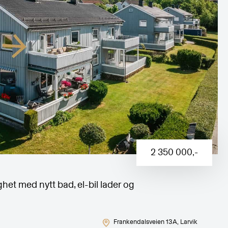
2 350 000
,-
ghet med nytt bad, el-bil lader og
Frankendalsveien 13A
, Larvik