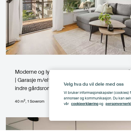
Moderne og lys 2-roms m/vestvendt balkong på
| Garasje m/el* | Lave felleskostnader | Vender m
Velg hva du vil dele med oss
indre gårdsrom
Vi bruker informasjonskapsler (cookies) f
annonser og kommunikasjon. Du kan selv ve
2
40
m
,
1
Soverom
Hans Nordah
vår
cookieerklæring
og
personvernerk