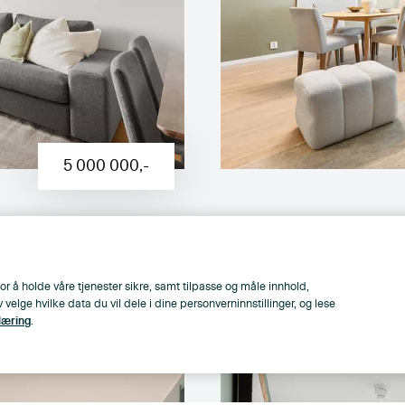
5 000 000
,-
 11 kvm
Lys og delikat 3-roms
ot
Garasje m/el | Famili
inkl. i FK
or å holde våre tjenester sikre, samt tilpasse og måle innhold,
lge hvilke data du vil dele i dine personverninnstillinger, og lese
2
ls gate 66
, Sagene - Torshov
77
m
,
2
Soverom
læring
.