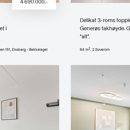
4 690 000
,-
Delikat 3-roms toppl
t i
Generøs takhøyde. God
"alt".
2
en 151
, Ekeberg - Bekkelaget
64
m
,
2
Soverom