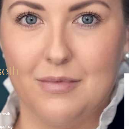
seth
ordvik 
 
pet, og 