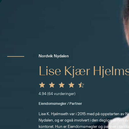
Nordvik Nydalen
Lise Kjær Hjelm
4.94
(
64
vurderinger)
Eiendomsmegler / Partner
Lise K. Hjelmseth var i 2015 med på oppstarten av N
Nydalen, og er også involvert i den daglige driften av
kontoret. Hun er Eiendomsmegler og partner i selska