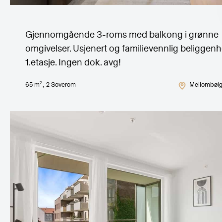
Gjennomgående 3-roms med balkong i grønne
omgivelser. Usjenert og familievennlig beliggenhe
1.etasje. Ingen dok. avg!
2
65
m
,
2
Soverom
Mellombølg