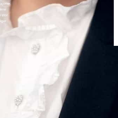
sjoner. 
ørre 
 stor 
lger 