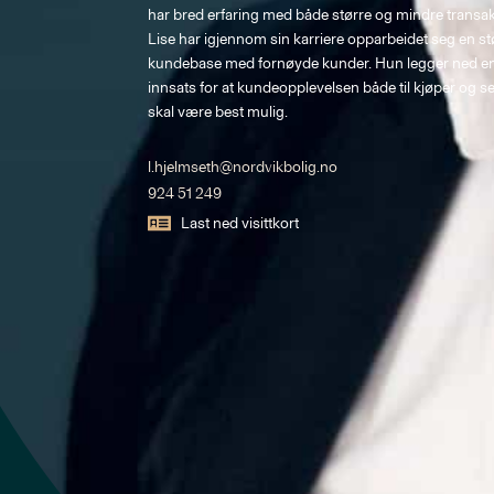
har bred erfaring med både større og mindre transak
Lise har igjennom sin karriere opparbeidet seg en st
kundebase med fornøyde kunder. Hun legger ned en
innsats for at kundeopplevelsen både til kjøper og se
skal være best mulig.
l.hjelmseth@nordvikbolig.no
924 51 249
Last ned visittkort