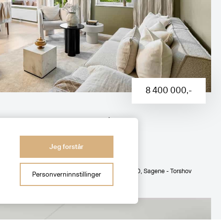
8 400 000
,-
 leilighet m/solrik balkong |
e- og barnevennlig område | "Alt"
Jeg forstår
Hans Nordahls gate 20
, Sagene - Torshov
Personverninnstillinger