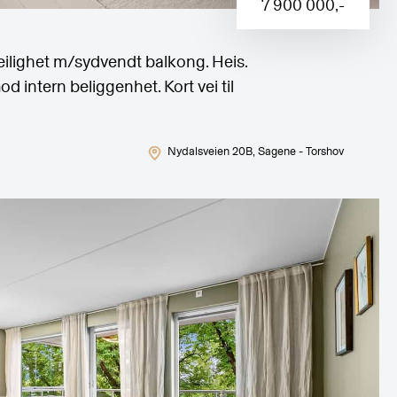
7 900 000
,-
eilighet m/sydvendt balkong. Heis.
 intern beliggenhet. Kort vei til
Nydalsveien 20B
, Sagene - Torshov