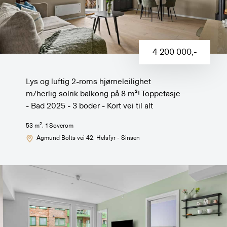
4 200 000
,-
Lys og luftig 2-roms hjørneleilighet
m/herlig solrik balkong på 8 m²! Toppetasje
- Bad 2025 - 3 boder - Kort vei til alt
2
53
m
,
1
Soverom
Agmund Bolts vei 42
, Helsfyr - Sinsen