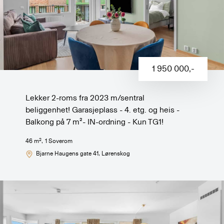
1 950 000
,-
Lekker 2-roms fra 2023 m/sentral
beliggenhet! Garasjeplass - 4. etg. og heis -
Balkong på 7 m²- IN-ordning - Kun TG1!
2
46
m
,
1
Soverom
Bjarne Haugens gate 41
, Lørenskog