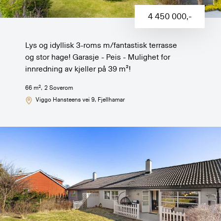
4 450 000
,-
Lys og idyllisk 3-roms m/fantastisk terrasse
og stor hage! Garasje - Peis - Mulighet for
innredning av kjeller på 39 m²!
2
66
m
,
2
Soverom
Viggo Hansteens vei 9
, Fjellhamar