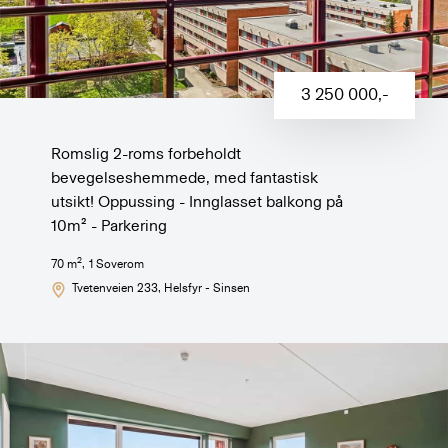
3 250 000
,-
Romslig 2-roms forbeholdt
bevegelseshemmede, med fantastisk
utsikt! Oppussing - Innglasset balkong på
10m² - Parkering
2
70
m
,
1
Soverom
Tvetenveien 233
, Helsfyr - Sinsen