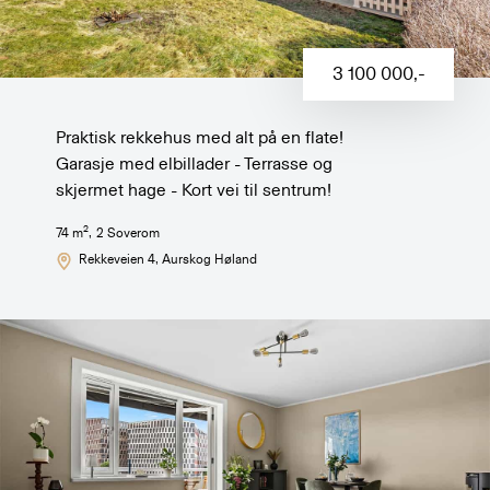
3 100 000
,-
Praktisk rekkehus med alt på en flate!
Garasje med elbillader - Terrasse og
skjermet hage - Kort vei til sentrum!
2
74
m
,
2
Soverom
Rekkeveien 4
, Aurskog Høland