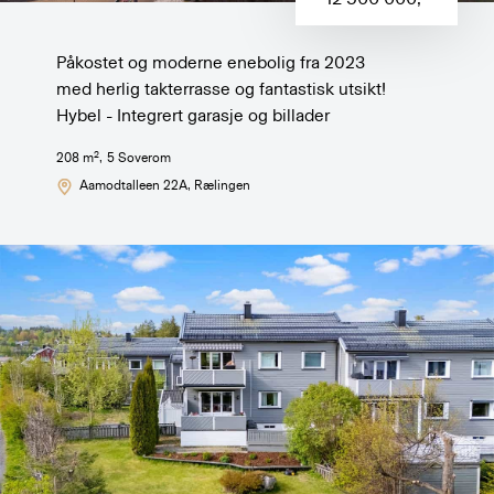
Påkostet og moderne enebolig fra 2023
med herlig takterrasse og fantastisk utsikt!
Hybel - Integrert garasje og billader
2
208
m
,
5
Soverom
Aamodtalleen 22A
, Rælingen