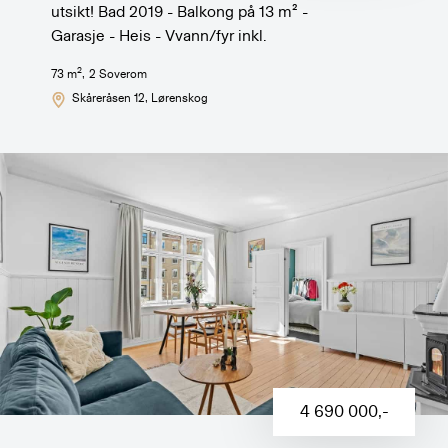
utsikt! Bad 2019 - Balkong på 13 m² -
Garasje - Heis - Vvann/fyr inkl.
2
73
m
,
2
Soverom
Skåreråsen 12
, Lørenskog
4 690 000
,-