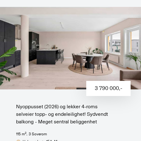
3 790 000
,-
Nyoppusset (2026) og lekker 4-roms
selveier topp- og endeleilighet! Sydvendt
balkong - Meget sentral beliggenhet
2
115
m
,
3
Soverom