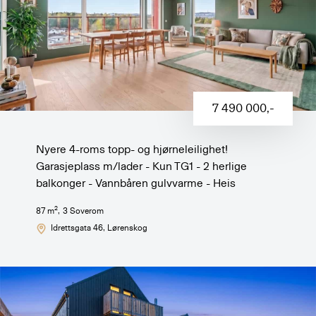
7 490 000
,-
Nyere 4-roms topp- og hjørneleilighet!
Garasjeplass m/lader - Kun TG1 - 2 herlige
balkonger - Vannbåren gulvvarme - Heis
2
87
m
,
3
Soverom
Idrettsgata 46
, Lørenskog