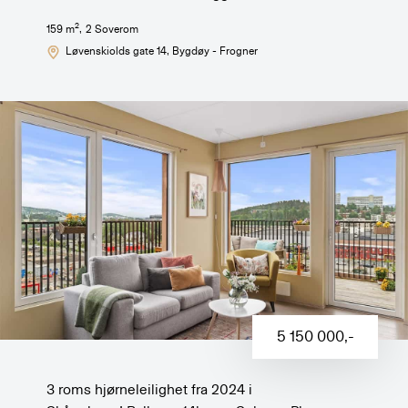
2
159
m
,
2
Soverom
Løvenskiolds gate 14
, Bygdøy - Frogner
5 150 000
,-
3 roms hjørneleilighet fra 2024 i