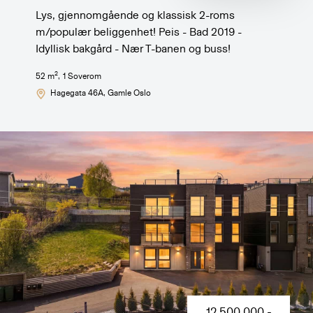
Lys, gjennomgående og klassisk 2-roms
m/populær beliggenhet! Peis - Bad 2019 -
Idyllisk bakgård - Nær T-banen og buss!
2
52
m
,
1
Soverom
Hagegata 46A
, Gamle Oslo
12 500 000
,-