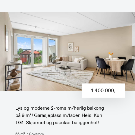
4 400 000
,-
Lys og moderne 2-roms m/herlig balkong
på 9 m²! Garasjeplass m/lader. Heis. Kun
TG1. Skjermet og populær beliggenhet!
2
55
m
,
1
Soverom