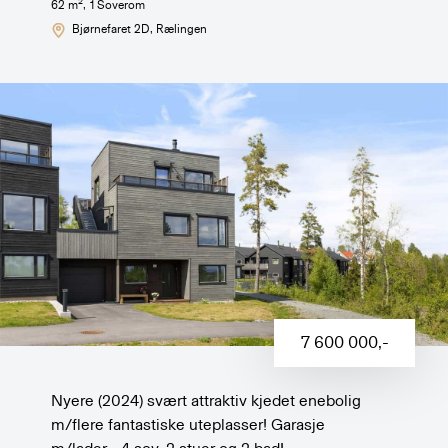
2
62
m
,
1
Soverom
Bjørnefaret 2D
, Rælingen
7 600 000
,-
Nyere (2024) svært attraktiv kjedet enebolig
m/flere fantastiske uteplasser! Garasje