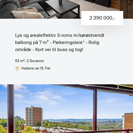
2 390 000
,-
Lys og arealeffektiv 3-roms m/sørøstvendt
balkong på 7 m² - Parkeringsleie* - Rolig
område - Kort vei til buss og tog!
2
53
m
,
2
Soverom
Haldors vei 13
, Fet