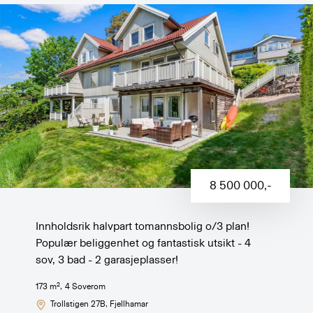
8 500 000
,-
Innholdsrik halvpart tomannsbolig o/3 plan!
Populær beliggenhet og fantastisk utsikt - 4
sov, 3 bad - 2 garasjeplasser!
2
173
m
,
4
Soverom
Trollstigen 27B
, Fjellhamar