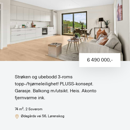
6 490 000
,-
Strøken og ubebodd 3-roms
topp-/hjørneleilighet! PLUSS-konsept.
Garasje. Balkong m/utsikt. Heis. Akonto
fjernvarme ink.
2
74
m
,
2
Soverom
Ødegårds vei 56
, Lørenskog