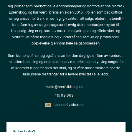
Jeg jobber som backoffice, eiendomsmegler og kontorsjef hos Nordvik 
Lørenskog, og har vært i bransjen siden 2016. I rollen som backoffice 
har jeg ansvar for å sikre høy faglig kvalitet i alt salgsrelatert materiell – 
fra utforming av salgsoppgaver til øvrig dokumentasjon knyttet til 
boligsalg. Jeg er opptatt av struktur, nøyaktighet og effektivitet, og 
bidrar til at både meglere og kunder får en sømløs og profesjonell 
opplevelse gjennom hele salgsprosessen.

Som kontorsjef har jeg også ansvar for den daglige driften av kontoret, 
inkludert bestilling og organisering av materiell og utstyr. Jeg sørger for 
at kontoret fungerer som det skal, og at våre medarbeidere har de 
ressursene de trenger for å levere kvalitet i alle ledd.
l.wold@nordvikbolig.no
415 99 669
Last ned visittkort
Selge bolig?