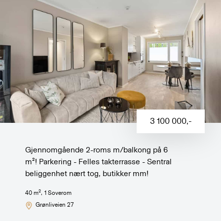
3 100 000
,-
Gjennomgående 2-roms m/balkong på 6
m²! Parkering - Felles takterrasse - Sentral
beliggenhet nært tog, butikker mm!
2
40
m
,
1
Soverom
Grønliveien 27