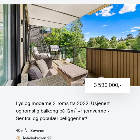
3 590 000
,-
Lys og moderne 2-roms fra 2022! Usjenert
og romslig balkong på 12m² - Fjernvarme -
Sentral og populær beliggenhet!
2
40
m
,
1
Soverom
Åsheimkroken 29