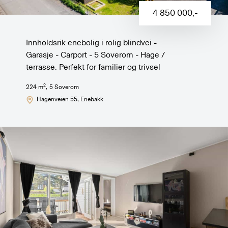
4 850 000
,-
Innholdsrik enebolig i rolig blindvei -
Garasje - Carport - 5 Soverom - Hage /
terrasse. Perfekt for familier og trivsel
2
224
m
,
5
Soverom
Hagenveien 55
, Enebakk