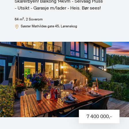
Skårerbyen! Balkong 14kvm - Selvaag Pluss
- Utsikt - Garasje m/lader - Heis. Bør sees!
2
64
m
,
2
Soverom
Søster Mathildes gate 45
, Lørenskog
7 400 000
,-