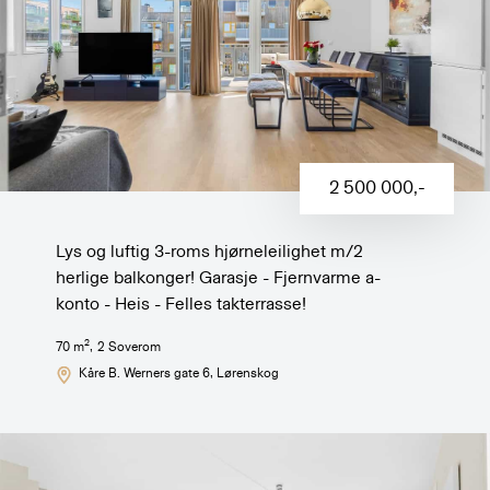
2 500 000
,-
Lys og luftig 3-roms hjørneleilighet m/2
herlige balkonger! Garasje - Fjernvarme a-
konto - Heis - Felles takterrasse!
2
70
m
,
2
Soverom
Kåre B. Werners gate 6
, Lørenskog