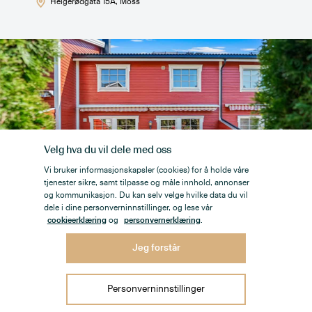
Helgerødgata 15A
, Moss
Velg hva du vil dele med oss
Vi bruker informasjonskapsler (cookies) for å holde våre
tjenester sikre, samt tilpasse og måle innhold, annonser
og kommunikasjon. Du kan selv velge hvilke data du vil
dele i dine personverninnstillinger, og lese vår
4 490 000
,-
cookieerklæring
og
personvernerklæring
.
Jeg forstår
Innholdsrik familiebolig fra 2001 - Garasje -
Peis - Uteplasser på 44m² - Attraktiv og
Personverninnstillinger
barnevennlig beliggenhet