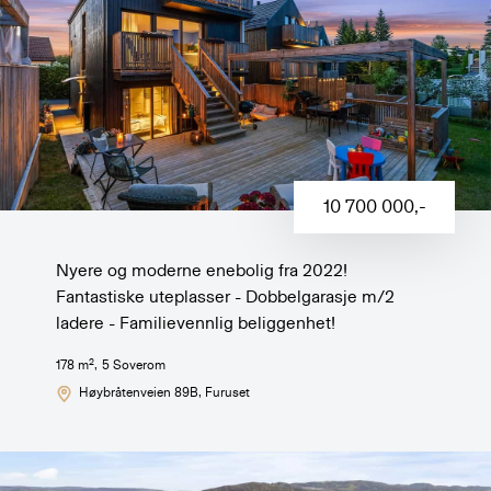
10 700 000
,-
Nyere og moderne enebolig fra 2022!
Fantastiske uteplasser - Dobbelgarasje m/2
ladere - Familievennlig beliggenhet!
2
178
m
,
5
Soverom
Høybråtenveien 89B
, Furuset