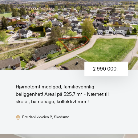
2 990 000
,-
Hjørnetomt med god, familievennlig
beliggenhet! Areal på 525,7 m² - Nærhet til
skoler, barnehage, kollektivt mm.!
Breidablikkveien 2
, Skedsmo