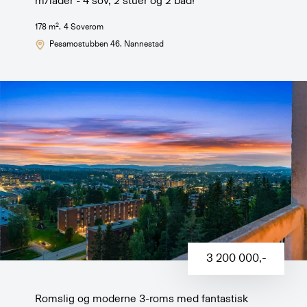
m/lader - 4 sov, 2 stuer og 2 bad!
2
178
m
,
4
Soverom
Pesamostubben 46
, Nannestad
3 200 000
,-
Romslig og moderne 3-roms med fantastisk