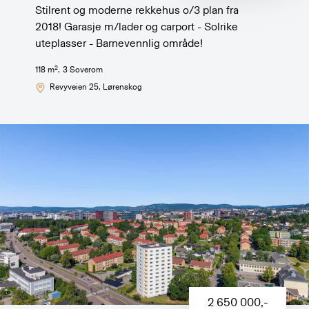
Stilrent og moderne rekkehus o/3 plan fra
2018! Garasje m/lader og carport - Solrike
uteplasser - Barnevennlig område!
2
118
m
,
3
Soverom
Revyveien 25
, Lørenskog
2 650 000
,-