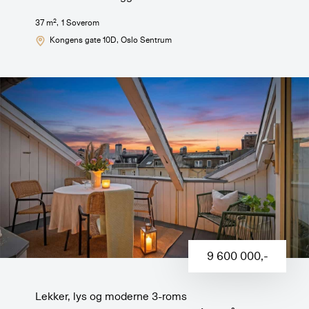
2
37
m
,
1
Soverom
Kongens gate 10D
, Oslo Sentrum
9 600 000
,-
Lekker, lys og moderne 3-roms