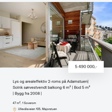
5 490 000
,-
Lys og arealeffektiv 2-roms på Adamstuen|
Solrik sørvestvendt balkong 6 m² | Bod 5 m²
| Bygg fra 2008 |
2
47
m
,
1
Soverom
Ullevålsveien 105
, Majorstuen