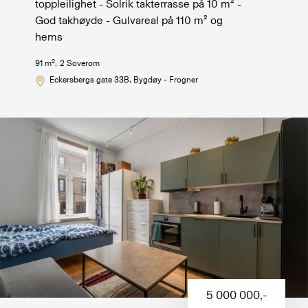
toppleilighet - Solrik takterrasse på 10 m² -
God takhøyde - Gulvareal på 110 m² og
hems
2
91
m
,
2
Soverom
Eckersbergs gate 33B
, Bygdøy - Frogner
5 000 000
,-