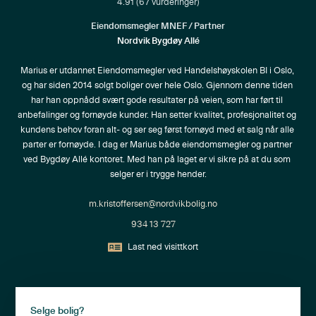
4.91
(
67
vurderinger)
Eiendomsmegler MNEF / Partner
Nordvik Bygdøy Allé
Marius er utdannet Eiendomsmegler ved Handelshøyskolen BI i Oslo, 
og har siden 2014 solgt boliger over hele Oslo. Gjennom denne tiden 
har han oppnådd svært gode resultater på veien, som har ført til 
anbefalinger og fornøyde kunder. Han setter kvalitet, profesjonalitet og 
kundens behov foran alt- og ser seg først fornøyd med et salg når alle 
parter er fornøyde. I dag er Marius både eiendomsmegler og partner 
ved Bygdøy Allé kontoret. Med han på laget er vi sikre på at du som 
selger er i trygge hender.
m.kristoffersen@nordvikbolig.no
934 13 727
Last ned visittkort
Selge bolig?