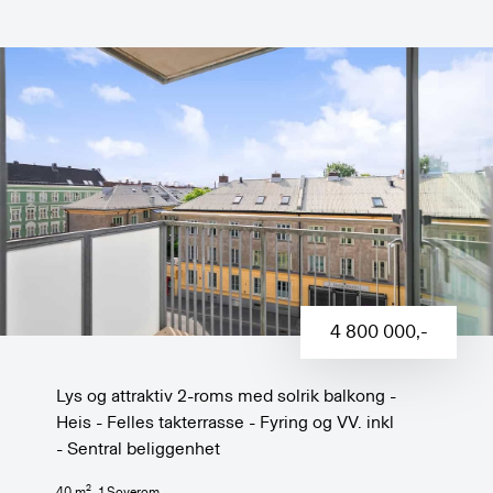
4 800 000
,-
Lys og attraktiv 2-roms med solrik balkong -
Heis - Felles takterrasse - Fyring og VV. inkl
- Sentral beliggenhet
2
40
m
,
1
Soverom