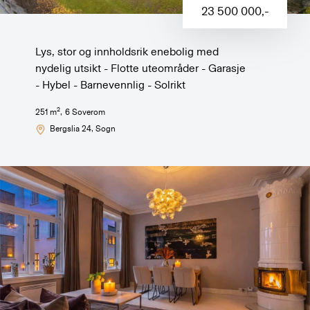
23 500 000
,-
Lys, stor og innholdsrik enebolig med
nydelig utsikt - Flotte uteområder - Garasje
- Hybel - Barnevennlig - Solrikt
2
251
m
,
6
Soverom
Bergslia 24
, Sogn