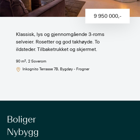
9 950 000
,-
Klassisk, lys og gjennomgående 3-roms
selveier. Rosetter og god takhøyde. To
ildsteder. Tilbaketrukket og skjermet.
2
90
m
,
2
Soverom
Inkognito Terrasse 7B
, Bygdøy - Frogner
Boliger
Nybygg