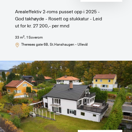
Arealeffektiv 2-roms pusset opp i 2025 -
God takhøyde - Rosett og stukkatur - Leid
ut for kr. 27 200,- per mnd
2
33
m
,
1
Soverom
Thereses gate 6B
, St.Hanshaugen - Ullevål