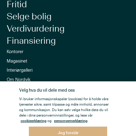
Fritid
Selge bolig
Verdivurdering
Finansiering
Kontorer
Magasinet
Interiørgalleri
Om Nordvik
Ledige stillinger
Velg hva du vil dele med oss
Nordvik-appen
Vi bruker informasjonskapsler (cookies) for å holde våre
tjenester sikre, samt tilpasse og måle innhold, annonser
Nyhetsbrev
og kommunikasjon. Du kan selv velge hvilke data du vil
dele i dine personverninnstillinger, og lese vår
cookieerklæring
og
personvernerklæring
.
Jeg forstår
Personvern