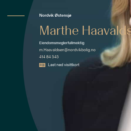
Nordvik Østensjø
Marthe Haavald
Eiendomsmeglerfullmektig
m.Haavaldsen@nordvikbolig.no
414 84 545
Last ned visittkort