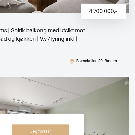
4 700 000
,-
s | Solrik balkong med utsikt mot
d og kjøkken | V.v./fyring inkl.|
Bjørnekollen 29
, Bærum
Jeg forstår