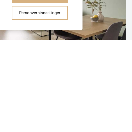
Personverninnstillinger
4 490 000
,-
-roms leilighet (2017) | Heis |
Felles takterrasse | Kjellerbod |
Gjerdrumsgata 27
, Skedsmo