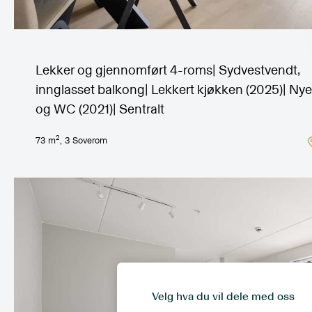
Lekker og gjennomført 4-roms| Sydvestvendt,
innglasset balkong| Lekkert kjøkken (2025)| Ny
og WC (2021)| Sentralt
2
73
m
,
3
Soverom
Velg hva du vil dele med oss