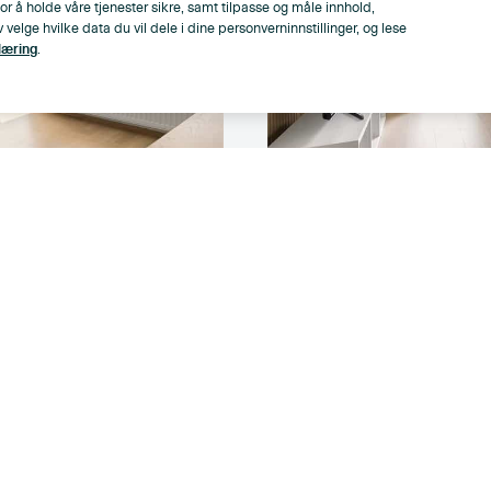
or å holde våre tjenester sikre, samt tilpasse og måle innhold,
lge hvilke data du vil dele i dine personverninnstillinger, og lese
læring
.
5 750 000
,-
olrik
Moderne og attraktiv 2
og
Overbygget balkong | 
Sentralt
2
Kanalveien 4
, Lillestrøm
53
m
,
1
Soverom