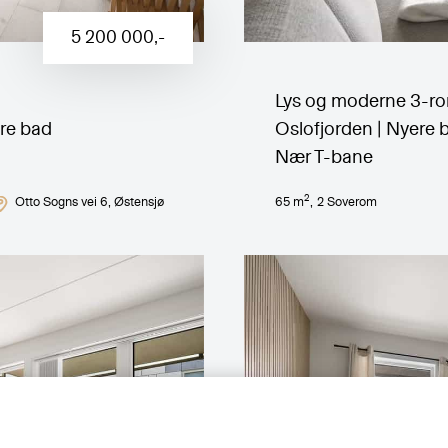
5 200 000
,-
Lys og moderne 3-rom
ere bad
Oslofjorden | Nyere ba
Nær T-bane
2
Otto Sogns vei 6
, Østensjø
65
m
,
2
Soverom