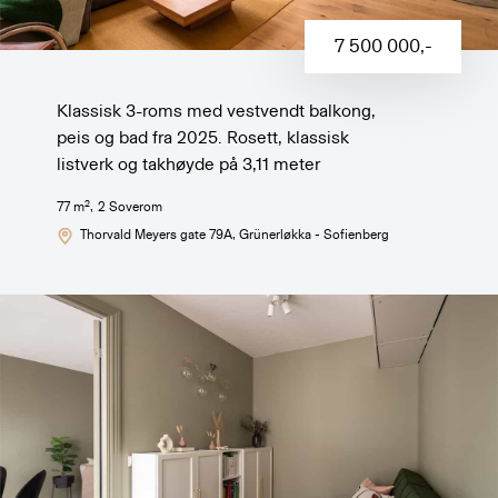
7 500 000
,-
Klassisk 3-roms med vestvendt balkong,
peis og bad fra 2025. Rosett, klassisk
listverk og takhøyde på 3,11 meter
2
77
m
,
2
Soverom
Thorvald Meyers gate 79A
, Grünerløkka - Sofienberg