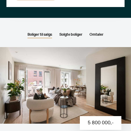
Boliger til salgs
Solgte boliger
Omtaler
5 800 000
,-