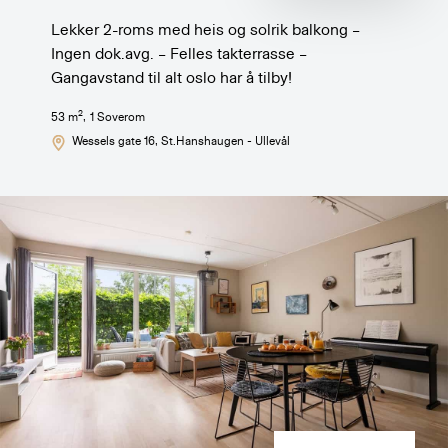
Lekker 2-roms med heis og solrik balkong –
Ingen dok.avg. – Felles takterrasse –
Gangavstand til alt oslo har å tilby!
2
53
m
,
1
Soverom
Wessels gate 16
, St.Hanshaugen - Ullevål