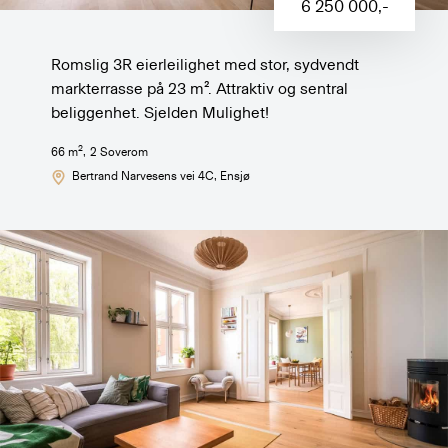
6 250 000
,-
Romslig 3R eierleilighet med stor, sydvendt
markterrasse på 23 m². Attraktiv og sentral
beliggenhet. Sjelden Mulighet!
2
66
m
,
2
Soverom
Bertrand Narvesens vei 4C
, Ensjø