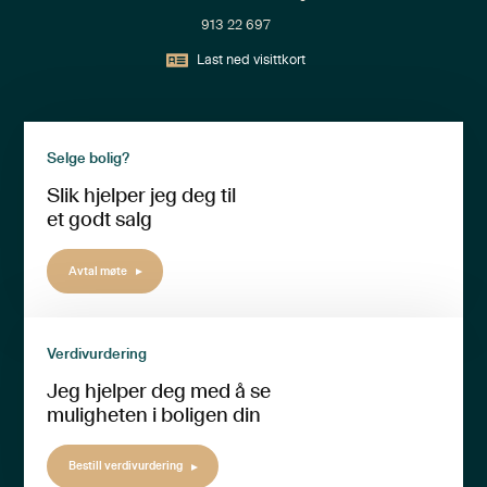
913 22 697
Last ned visittkort
Selge bolig?
Slik hjelper jeg deg til
et godt salg
Avtal møte
Verdivurdering
Jeg hjelper deg med å se
muligheten i boligen din
Bestill verdivurdering