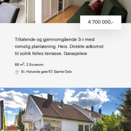
4 700 000
,-
Tiltalende og gjennomgående 3-r med
romslig planløsning. Heis. Direkte adkomst
til solrik felles terrasse. Garasjeleie
2
66
m
,
2
Soverom
St. Halvards gate 67
, Gamle Oslo