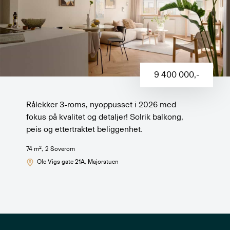
9 400 000
,-
Rålekker 3-roms, nyoppusset i 2026 med
fokus på kvalitet og detaljer! Solrik balkong,
peis og ettertraktet beliggenhet.
2
74
m
,
2
Soverom
Ole Vigs gate 21A
, Majorstuen