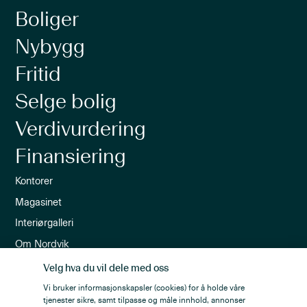
Boliger
Nybygg
Fritid
Selge bolig
Verdivurdering
Finansiering
Kontorer
Magasinet
Interiørgalleri
Om Nordvik
Ledige stillinger
Velg hva du vil dele med oss
Nordvik-appen
Vi bruker informasjonskapsler (cookies) for å holde våre
tjenester sikre, samt tilpasse og måle innhold, annonser