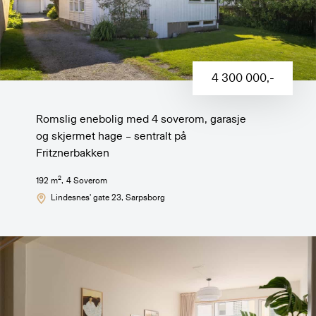
4 300 000
,-
Romslig enebolig med 4 soverom, garasje
og skjermet hage – sentralt på
Fritznerbakken
2
192
m
,
4
Soverom
Lindesnes' gate 23
, Sarpsborg