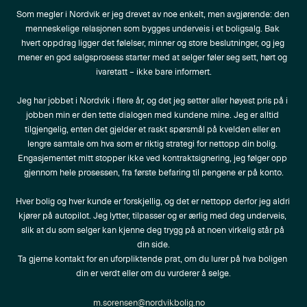
Som megler i Nordvik er jeg drevet av noe enkelt, men avgjørende: den 
menneskelige relasjonen som bygges underveis i et boligsalg. Bak 
hvert oppdrag ligger det følelser, minner og store beslutninger, og jeg 
mener en god salgsprosess starter med at selger føler seg sett, hørt og 
ivaretatt – ikke bare informert.

Jeg har jobbet i Nordvik i flere år, og det jeg setter aller høyest pris på i 
jobben min er den tette dialogen med kundene mine. Jeg er alltid 
tilgjengelig, enten det gjelder et raskt spørsmål på kvelden eller en 
lengre samtale om hva som er riktig strategi for nettopp din bolig. 
Engasjementet mitt stopper ikke ved kontraktsignering, jeg følger opp 
gjennom hele prosessen, fra første befaring til pengene er på konto.

Hver bolig og hver kunde er forskjellig, og det er nettopp derfor jeg aldri 
kjører på autopilot. Jeg lytter, tilpasser og er ærlig med deg underveis, 
slik at du som selger kan kjenne deg trygg på at noen virkelig står på 
din side.

Ta gjerne kontakt for en uforpliktende prat, om du lurer på hva boligen 
din er verdt eller om du vurderer å selge.
m.sorensen@nordvikbolig.no