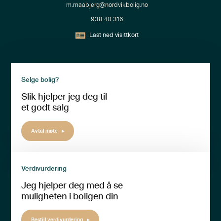
m.maabjerg@nordvikbolig.no
938 40 316
Last ned visittkort
Selge bolig?
Slik hjelper jeg deg til
et godt salg
Avtal møte
Verdivurdering
Jeg hjelper deg med å se
muligheten i boligen din
Bestill verdivurdering