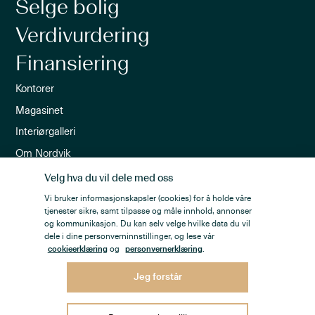
Selge bolig
Verdivurdering
Finansiering
Kontorer
Magasinet
Interiørgalleri
Om Nordvik
Ledige stillinger
Velg hva du vil dele med oss
Nordvik-appen
Vi bruker informasjonskapsler (cookies) for å holde våre
tjenester sikre, samt tilpasse og måle innhold, annonser
Nyhetsbrev
og kommunikasjon. Du kan selv velge hvilke data du vil
dele i dine personverninnstillinger, og lese vår
cookieerklæring
og
personvernerklæring
.
Jeg forstår
Personvern
Åpenhetsloven