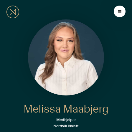
Melissa Maabjerg
Medhjelper
Nordvik Bislett