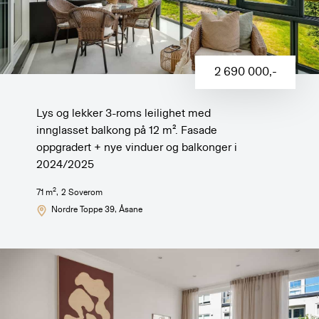
2 690 000
,-
Lys og lekker 3-roms leilighet med
innglasset balkong på 12 m². Fasade
oppgradert + nye vinduer og balkonger i
2024/2025
2
71
m
,
2
Soverom
Nordre Toppe 39
, Åsane