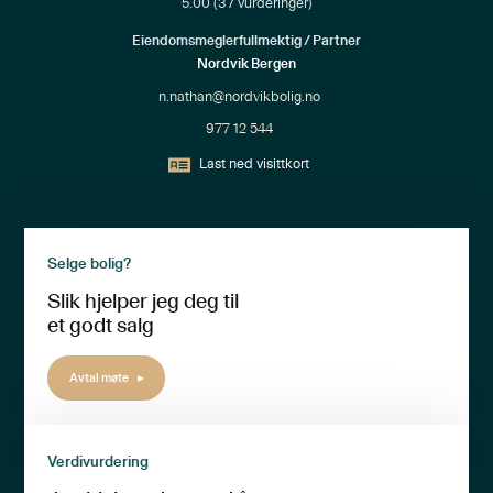
5.00
(
37
vurderinger)
Eiendomsmeglerfullmektig / Partner
Nordvik Bergen
n.nathan@nordvikbolig.no
977 12 544
Last ned visittkort
Selge bolig?
Slik hjelper jeg deg til
et godt salg
Avtal møte
Verdivurdering