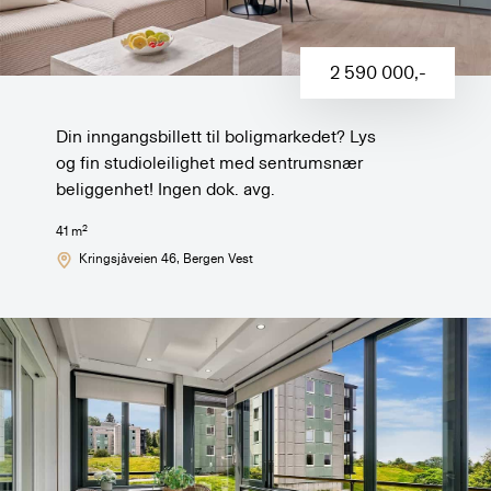
2 590 000
,-
Din inngangsbillett til boligmarkedet? Lys
og fin studioleilighet med sentrumsnær
beliggenhet! Ingen dok. avg.
2
41
m
Kringsjåveien 46
, Bergen Vest