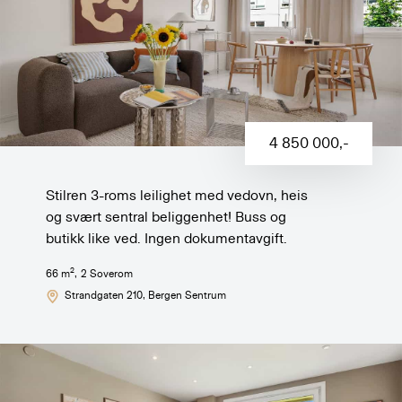
4 850 000
,-
Stilren 3-roms leilighet med vedovn, heis
og svært sentral beliggenhet! Buss og
butikk like ved. Ingen dokumentavgift.
2
66
m
,
2
Soverom
Strandgaten 210
, Bergen Sentrum