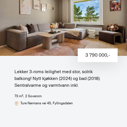
3 790 000
,-
Lekker 3-roms leilighet med stor, solrik
balkong! Nytt kjøkken (2024) og bad (2018).
Sentralvarme og varmtvann inkl.
2
73
m
,
2
Soverom
Ture Nermans vei 45
, Fyllingsdalen