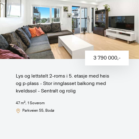
3 790 000
,-
Lys og lettstelt 2-roms i 5. etasje med heis
og p-plass - Stor innglasset balkong med
kveldssol - Sentralt og rolig
2
47
m
,
1
Soverom
Parkveien 55
, Bodø