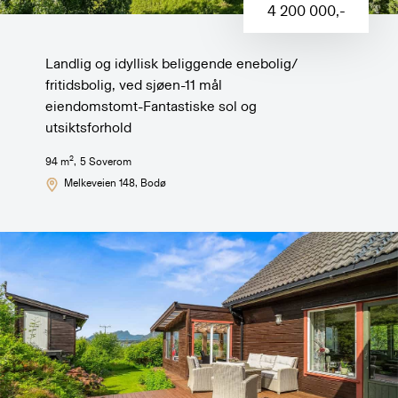
4 200 000
,-
Landlig og idyllisk beliggende enebolig/
fritidsbolig, ved sjøen-11 mål
eiendomstomt-Fantastiske sol og
utsiktsforhold
2
94
m
,
5
Soverom
Melkeveien 148
, Bodø