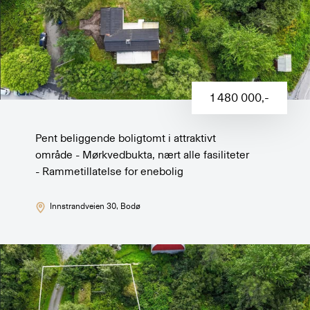
1 480 000
,-
Pent beliggende boligtomt i attraktivt
område - Mørkvedbukta, nært alle fasiliteter
- Rammetillatelse for enebolig
Innstrandveien 30
, Bodø