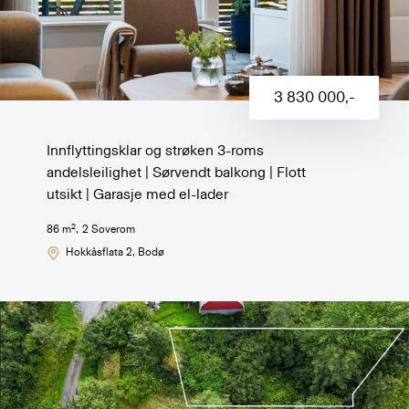
3 830 000
,-
Innflyttingsklar og strøken 3-roms
andelsleilighet | Sørvendt balkong | Flott
utsikt | Garasje med el-lader
2
86
m
,
2
Soverom
Hokkåsflata 2
, Bodø