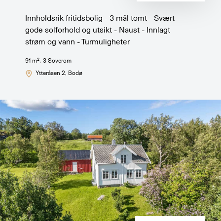
Innholdsrik fritidsbolig - 3 mål tomt - Svært
gode solforhold og utsikt - Naust - Innlagt
strøm og vann - Turmuligheter
2
91
m
,
3
Soverom
Ytteråsen 2
, Bodø