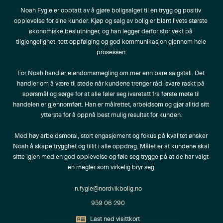
Noah Fygle er opptatt av å gjøre boligsalget til en trygg og positiv 
opplevelse for sine kunder. Kjøp og salg av bolig er blant livets største 
økonomiske beslutninger, og han legger derfor stor vekt på 
tilgjengelighet, tett oppfølging og god kommunikasjon gjennom hele 
prosessen.

For Noah handler eiendomsmegling om mer enn bare salgstall. Det 
handler om å være til stede når kundene trenger råd, svare raskt på 
spørsmål og sørge for at alle føler seg ivaretatt fra første møte til 
handelen er gjennomført. Han er målrettet, arbeidsom og gjør alltid sitt 
ytterste for å oppnå best mulig resultat for kunden.

Med høy arbeidsmoral, stort engasjement og fokus på kvalitet ønsker 
Noah å skape trygghet og tillit i alle oppdrag. Målet er at kundene skal 
sitte igjen med en god opplevelse og føle seg trygge på at de har valgt 
en megler som virkelig bryr seg.
n.fygle@nordvikbolig.no
959 06 290
Last ned visittkort