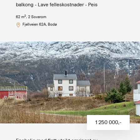
balkong - Lave felleskostnader - Peis
2
62
m
,
2
Soverom
Fjellveien 62A
, Bodø
1 250 000
,-