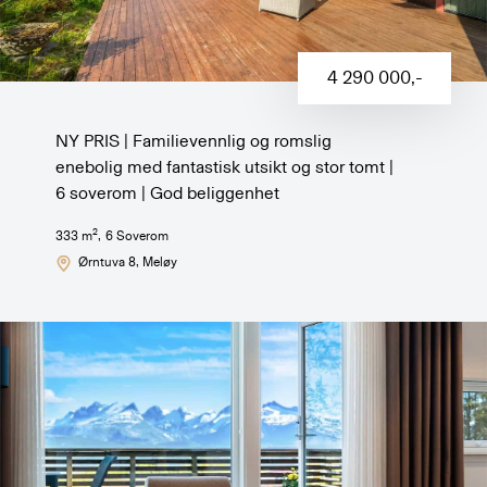
4 290 000
,-
NY PRIS | Familievennlig og romslig
enebolig med fantastisk utsikt og stor tomt |
6 soverom | God beliggenhet
2
333
m
,
6
Soverom
Ørntuva 8
, Meløy