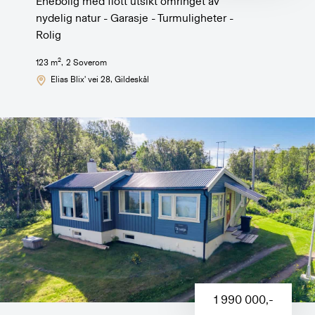
Enebolig med flott utsikt omringet av
nydelig natur - Garasje - Turmuligheter -
Rolig
2
123
m
,
2
Soverom
Elias Blix' vei 28
, Gildeskål
1 990 000
,-