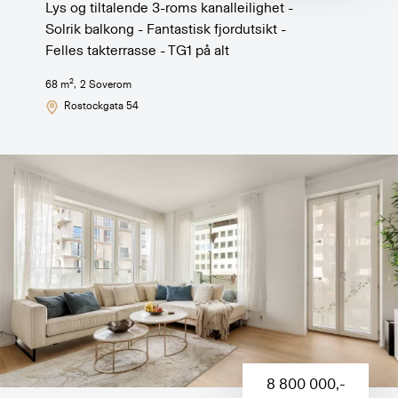
Lys og tiltalende 3-roms kanalleilighet -
Solrik balkong - Fantastisk fjordutsikt -
Felles takterrasse - TG1 på alt
2
68
m
,
2
Soverom
Rostockgata 54
8 800 000
,-