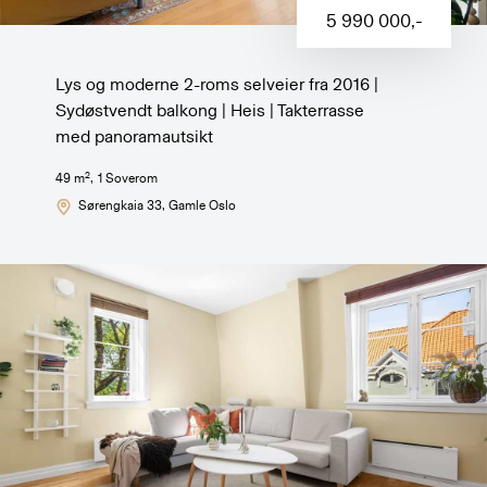
5 990 000
,-
Lys og moderne 2-roms selveier fra 2016 |
Sydøstvendt balkong | Heis | Takterrasse
med panoramautsikt
2
49
m
,
1
Soverom
Sørengkaia 33
, Gamle Oslo