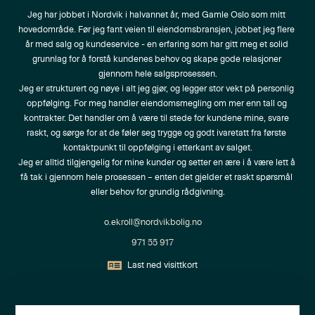
Jeg har jobbet i Nordvik i halvannet år, med Gamle Oslo som mitt 
hovedområde. Før jeg fant veien til eiendomsbransjen, jobbet jeg flere 
år med salg og kundeservice - en erfaring som har gitt meg et solid 
grunnlag for å forstå kundenes behov og skape gode relasjoner 
gjennom hele salgsprosessen.

Jeg er strukturert og nøye i alt jeg gjør, og legger stor vekt på personlig 
oppfølging. For meg handler eiendomsmegling om mer enn tall og 
kontrakter. Det handler om å være til stede for kundene mine, svare 
raskt, og sørge for at de føler seg trygge og godt ivaretatt fra første 
kontaktpunkt til oppfølging i etterkant av salget.

Jeg er alltid tilgjengelig for mine kunder og setter en ære i å være lett å 
få tak i gjennom hele prosessen – enten det gjelder et raskt spørsmål 
eller behov for grundig rådgivning.
o.ekroll@nordvikbolig.no
971 55 917
Last ned visittkort