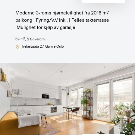
Moderne 3-roms hjørneleilighet fra 2016 m/
balkong | Fyring/V.V inkl. | Felles takterrasse
|Mulighet for kjøp av garasje
2
69
m
,
2
Soverom
Trelastgata 27
, Gamle Oslo