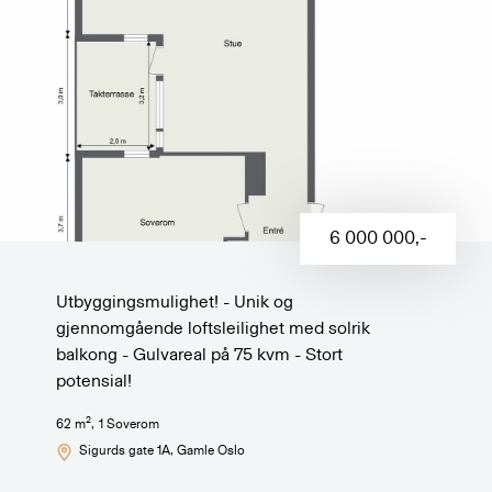
6 000 000
,-
Utbyggingsmulighet! - Unik og
gjennomgående loftsleilighet med solrik
balkong - Gulvareal på 75 kvm - Stort
potensial!
2
62
m
,
1
Soverom
Sigurds gate 1A
, Gamle Oslo