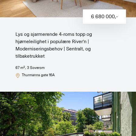
6 680 000
,-
Lys og sjarmerende 4-roms topp og
hjørneleilighet i populære River'n |
Moderniseringsbehov | Sentralt, og
tilbaketrukket
2
67
m
,
3
Soverom
Thurmanns gate 16A