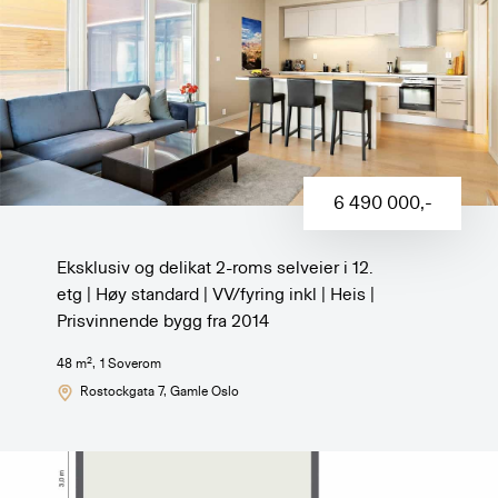
6 490 000
,-
Eksklusiv og delikat 2-roms selveier i 12.
etg | Høy standard | VV/fyring inkl | Heis |
Prisvinnende bygg fra 2014
2
48
m
,
1
Soverom
Rostockgata 7
, Gamle Oslo