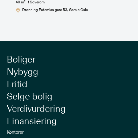
2
40
m
,
1
Soverom
Dronning Eufemias gate 53
, Gamle Oslo
Boliger
Nybygg
Fritid
Selge bolig
Verdivurdering
Finansiering
Kontorer