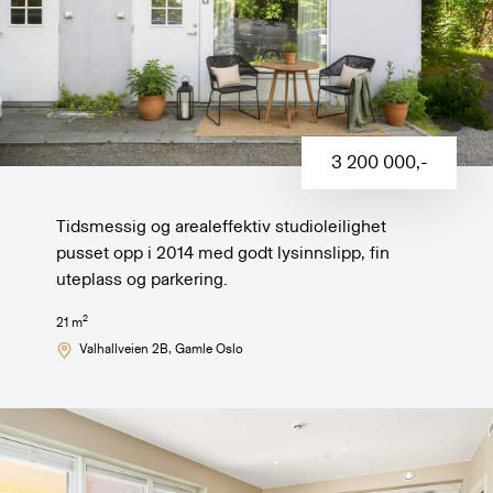
3 200 000
,-
Tidsmessig og arealeffektiv studioleilighet
pusset opp i 2014 med godt lysinnslipp, fin
uteplass og parkering.
2
21
m
Valhallveien 2B
, Gamle Oslo