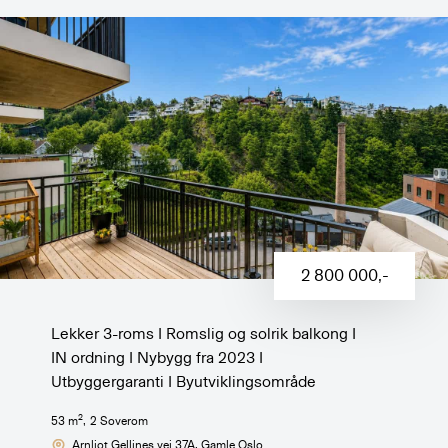
2 800 000
,-
Lekker 3-roms I Romslig og solrik balkong I
IN ordning I Nybygg fra 2023 I
Utbyggergaranti I Byutviklingsområde
2
53
m
,
2
Soverom
Arnljot Gellines vei 37A
, Gamle Oslo