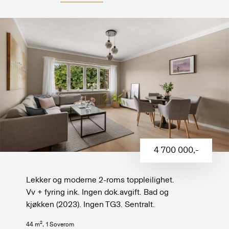
4 700 000
,-
Lekker og moderne 2-roms toppleilighet.
Vv + fyring ink. Ingen dok.avgift. Bad og
kjøkken (2023). Ingen TG3. Sentralt.
2
44
m
,
1
Soverom