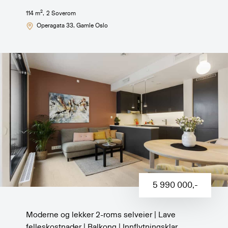
2
114
m
,
2
Soverom
Operagata 33
, Gamle Oslo
5 990 000
,-
Moderne og lekker 2-roms selveier | Lave
felleskostnader | Balkong | Innflytningsklar