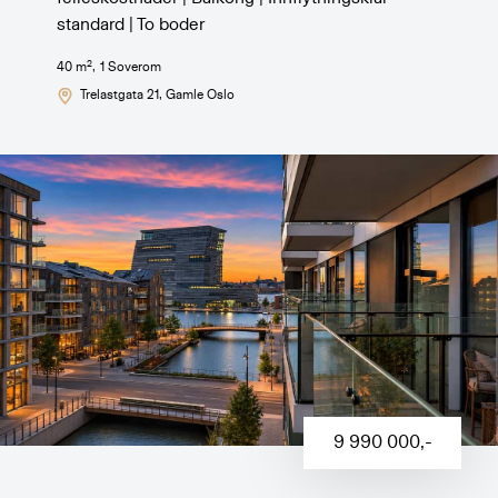
standard | To boder
2
40
m
,
1
Soverom
Trelastgata 21
, Gamle Oslo
9 990 000
,-