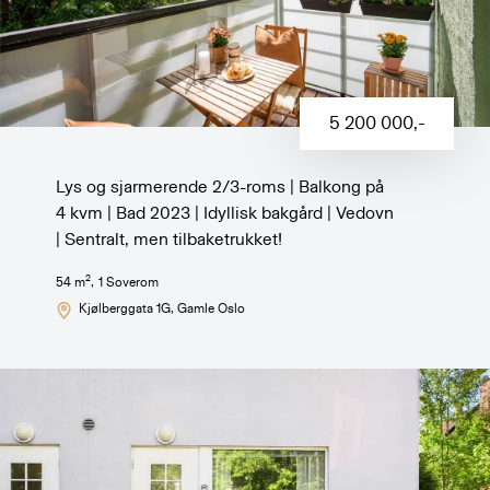
5 200 000
,-
Lys og sjarmerende 2/3-roms | Balkong på
4 kvm | Bad 2023 | Idyllisk bakgård | Vedovn
| Sentralt, men tilbaketrukket!
2
54
m
,
1
Soverom
Kjølberggata 1G
, Gamle Oslo