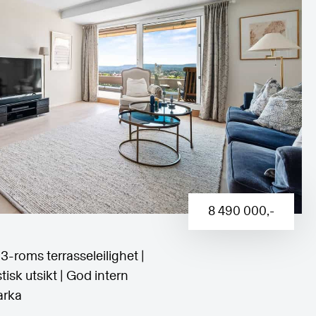
8 490 000
,-
3-roms terrasseleilighet |
tisk utsikt | God intern
arka