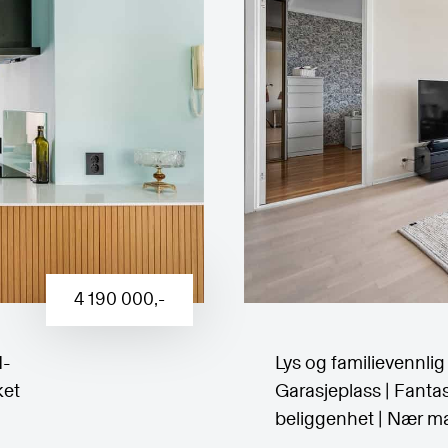
4 190 000
,-
N-
Lys og familievennlig 
ket
Garasjeplass | Fantas
beliggenhet | Nær m