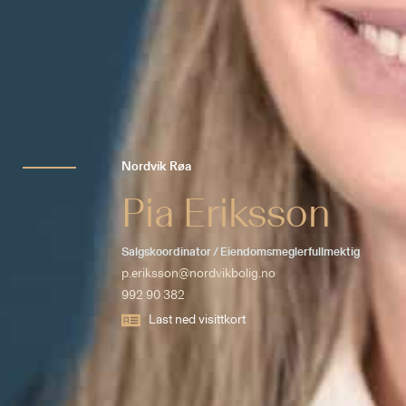
Nordvik Røa
Pia Eriksson
Salgskoordinator / Eiendomsmeglerfullmektig
p.eriksson@nordvikbolig.no
992 90 382
Last ned visittkort