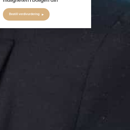
muligheten i boligen din
Bestill verdivurdering