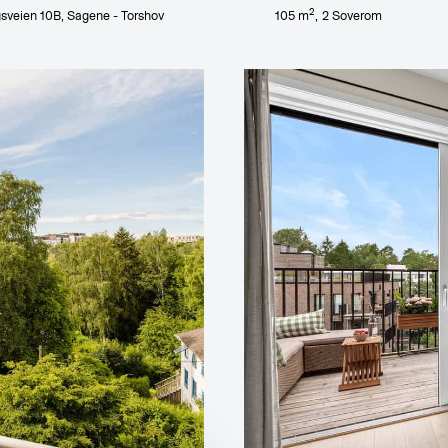
2
sveien 10B
, Sagene - Torshov
105
m
,
2
Soverom